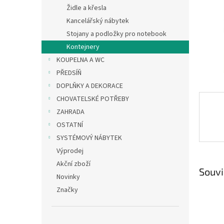
n
Židle a křesla
e
Kancelářský nábytek
l
Stojany a podložky pro notebook
Kontejnery
KOUPELNA A WC
PŘEDSÍŇ
DOPLŇKY A DEKORACE
CHOVATELSKÉ POTŘEBY
ZAHRADA
OSTATNÍ
SYSTÉMOVÝ NÁBYTEK
Výprodej
Akční zboží
Souvi
Novinky
Značky