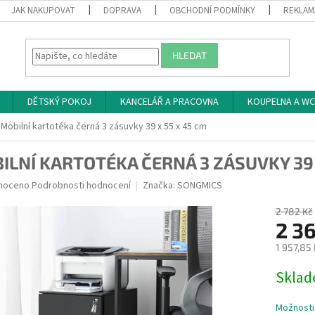
JAK NAKUPOVAT
DOPRAVA
OBCHODNÍ PODMÍNKY
REKLAM
HLEDAT
DĚTSKÝ POKOJ
KANCELÁŘ A PRACOVNA
KOUPELNA A WC
Mobilní kartotéka černá 3 zásuvky 39 x 55 x 45 cm
ILNÍ KARTOTÉKA ČERNÁ 3 ZÁSUVKY 39 
né
noceno
Podrobnosti hodnocení
Značka:
SONGMICS
ní
u
2 782 Kč
2 3
1 957,85
Měrná
Skla
ek.
cena:
Možnosti