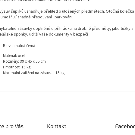
adnění všech vašich dokumentů doma i v kanceláři.
 výsuv šuplíků usnadňuje přehled o uložených předmětech. Otočná kolečka
 umožňují snadné přesouvání i parkování.
ykatelné zásuvky doplněné o přihrádku na drobné předměty, jako tužky a
elářské sponky, udrží vaše dokumenty v bezpečí
Barva: matná černá
Materiál: ocel
Rozměry: 39 x 45 x 55 cm
Hmotnost: 16 kg
Maximální zatížení na zásuvku: 15 kg
e pro Vás
Kontakt
Facebo