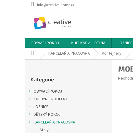
Přejít
info@creative-home.cz
na
obsah
OBÝVACÍ POKOJ
KUCHYNĚ A JÍDELNA
LOŽNICE
Domů
KANCELÁŘ A PRACOVNA
Kontejnery
P
MOB
o
Přeskočit
s
Průměr
Neohod
Kategorie
kategorie
t
hodnoce
r
produkt
OBÝVACÍ POKOJ
a
je
KUCHYNĚ A JÍDELNA
0,0
n
z
LOŽNICE
n
5
í
DĚTSKÝ POKOJ
hvězdič
p
KANCELÁŘ A PRACOVNA
a
Stoly