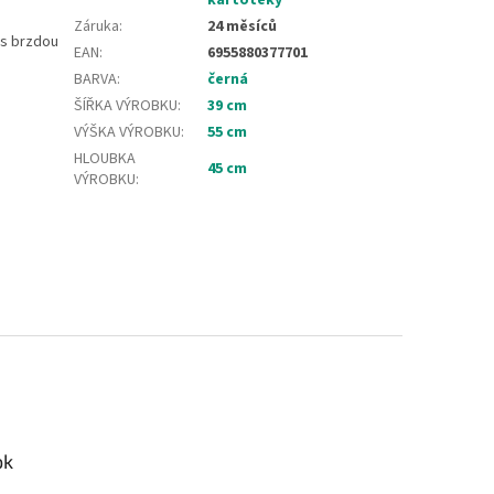
kartotéky
Záruka
:
24 měsíců
 s brzdou
EAN
:
6955880377701
BARVA
:
černá
ŠÍŘKA VÝROBKU
:
39 cm
VÝŠKA VÝROBKU
:
55 cm
HLOUBKA
45 cm
VÝROBKU
:
ok