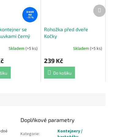
Další
produkt
3 449
Kč
–11 %
kontejner se
Rohožka před dveře
suvkami černý
Kočky
Skladem
(>5 ks)
Skladem
(>5 ks)
Průměrné
hodnocení
Kč
239 Kč
produktu
je
5,0
šíku
Do košíku
z
5
hvězdiček.
Doplňkové parametry
edné
Kontejnery /
Kategorie
: