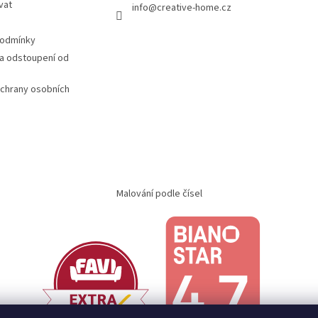
vat
info
@
creative-home.cz
podmínky
a odstoupení od
chrany osobních
Malování podle čísel