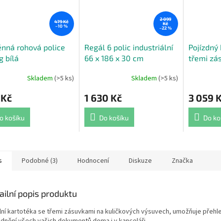
2 099
479 Kč
Kč
–10 %
–22 %
nná rohová police
Regál 6 polic industriální
Pojízdný 
g bílá
66 x 186 x 30 cm
třemi zá
Skladem
(>5 ks)
Skladem
(>5 ks)
Průměrné
hodnocení
 Kč
1 630 Kč
3 059 
produktu
je
5,0
o košíku
Do košíku
Do ko
z
5
hvězdiček.
s
Podobné (3)
Hodnocení
Diskuze
Značka
ailní popis produktu
lní kartotéka se třemi zásuvkami na kuličkových výsuvech, umožňuje přehl