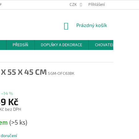
ACE A ODSTOUPENÍ OD SMLOUVY
PODMÍNKY OCHRANY OSOBNÍCH ÚDAJŮ
CZK
Přihlášení
NÁKUPNÍ
Prázdný košík
KOŠÍK
PŘEDSÍŇ
DOPLŇKY A DEKORACE
CHOVATELSKÉ POTŘEB
X 55 X 45 CM
SGM-OFC63BK
–14 %
69 Kč
 Kč bez DPH
dem
(>5 ks)
 doručení