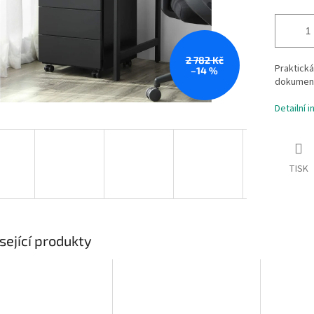
2 782 Kč
Praktická
–14 %
dokument
Detailní 
TISK
sející produkty