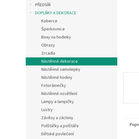
n
PŘEDSÍŇ
e
DOPLŇKY A DEKORACE
l
Koberce
Šperkovnice
Boxy na hodinky
Obrazy
Zrcadla
Nástěnné dekorace
Nástěnné samolepky
Nástěnné hodiny
Fotorámečky
Nástěnné osvětlení
Lampy a lampičky
Lustry
Závěsy a záclony
Popi
Polštářky a polštáře
Dětské povlečení