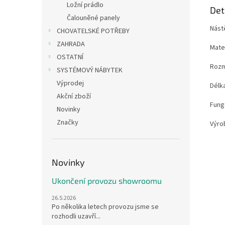
Ložní prádlo
Det
Čalouněné panely
Nást
CHOVATELSKÉ POTŘEBY
ZAHRADA
Mater
OSTATNÍ
Rozm
SYSTÉMOVÝ NÁBYTEK
Výprodej
Délka
Akční zboží
Fung
Novinky
Značky
Výro
Novinky
Ukončení provozu showroomu
26.5.2026
Po několika letech provozu jsme se
rozhodli uzavří...