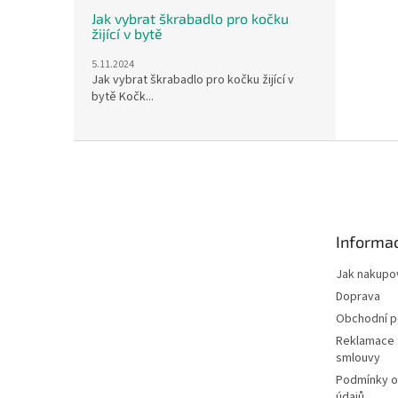
Jak vybrat škrabadlo pro kočku
žijící v bytě
5.11.2024
Jak vybrat škrabadlo pro kočku žijící v
bytě Kočk...
Z
á
p
a
t
Informac
í
Jak nakupo
Doprava
Obchodní 
Reklamace 
smlouvy
Podmínky o
údajů