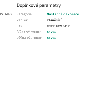
Doplňkové parametry
HRISTMAS.
Kategorie
:
Nástěnné dekorace
Záruka
:
24 měsíců
EAN
:
8683342218412
ŠÍŘKA VÝROBKU
:
66 cm
VÝŠKA VÝROBKU
:
63 cm