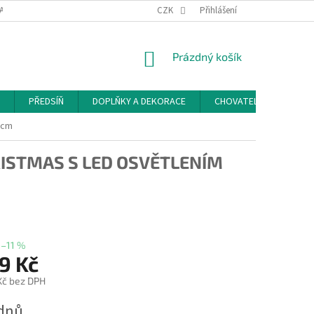
ACE A ODSTOUPENÍ OD SMLOUVY
PODMÍNKY OCHRANY OSOBNÍCH ÚDAJŮ
CZK
Přihlášení
NÁKUPNÍ
Prázdný košík
KOŠÍK
PŘEDSÍŇ
DOPLŇKY A DEKORACE
CHOVATELSKÉ POTŘEB
 cm
ISTMAS S LED OSVĚTLENÍM
–11 %
9 Kč
 Kč bez DPH
ýdnů