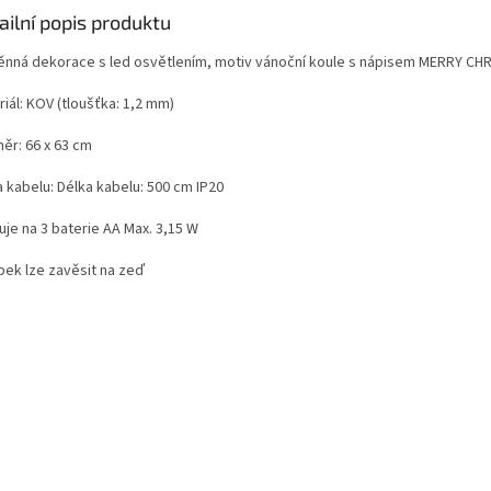
ailní popis produktu
ěnná dekorace s led osvětlením, motiv vánoční koule s nápisem MERRY C
iál: KOV (tloušťka: 1,2 mm)
ěr: 66 x 63 cm
 kabelu: Délka kabelu: 500 cm IP20
uje na 3 baterie AA Max. 3,15 W
bek lze zavěsit na zeď