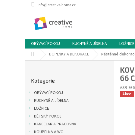
Přejít
info@creative-home.cz
na
obsah
OBÝVACÍ POKOJ
KUCHYNĚ A JÍDELNA
LOŽNICE
Domů
DOPLŇKY A DEKORACE
Nástěnné dekorac
P
KOV
o
Přeskočit
66 
s
Kategorie
kategorie
t
ASR-936
r
OBÝVACÍ POKOJ
Akce
a
KUCHYNĚ A JÍDELNA
n
LOŽNICE
n
í
DĚTSKÝ POKOJ
p
KANCELÁŘ A PRACOVNA
a
KOUPELNA A WC