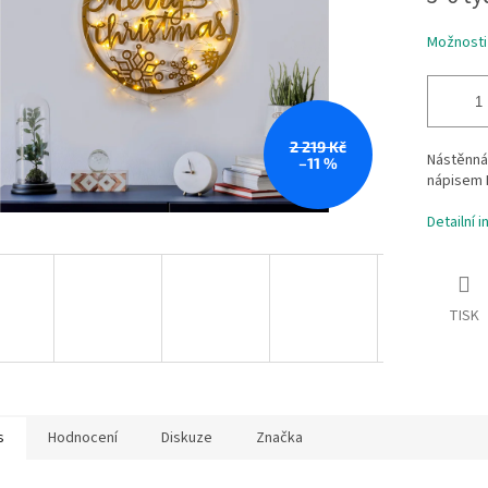
Možnosti
2 219 Kč
Nástěnná 
–11 %
nápisem
Detailní 
TISK
s
Hodnocení
Diskuze
Značka