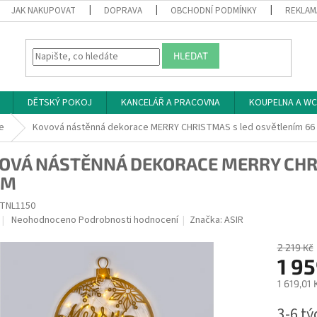
JAK NAKUPOVAT
DOPRAVA
OBCHODNÍ PODMÍNKY
REKLAM
HLEDAT
DĚTSKÝ POKOJ
KANCELÁŘ A PRACOVNA
KOUPELNA A WC
e
Kovová nástěnná dekorace MERRY CHRISTMAS s led osvětlením 66
OVÁ NÁSTĚNNÁ DEKORACE MERRY CHR
CM
TNL1150
Průměrné
Neohodnoceno
Podrobnosti hodnocení
Značka:
ASIR
hodnocení
produktu
2 219 Kč
je
1 95
0,0
1 619,01
z
5
Měrná
3-6 t
hvězdiček.
cena: