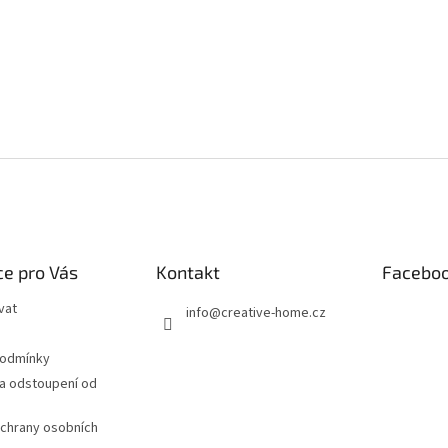
e pro Vás
Kontakt
Facebo
vat
info
@
creative-home.cz
podmínky
a odstoupení od
chrany osobních