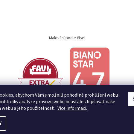
Malování podle čísel
ookies, abychom Vám umožnili pohodlné prohlížení webu
ohli díky analýze provozu webu neustále zlepšovat naše
n webu a jeho použitelnost.
Více informací.
í
.