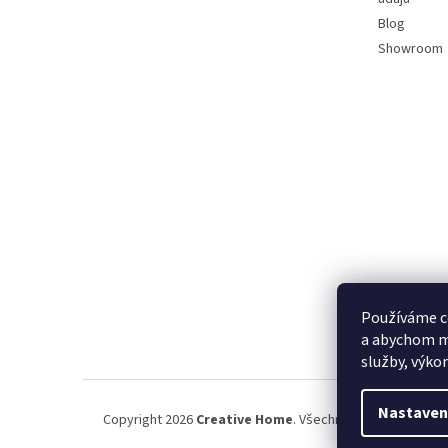
Blog
Showroom
Používáme c
a abychom m
služby, výko
Nastaven
Copyright 2026
Creative Home
. Všechna práva vyhrazena