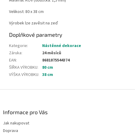
Materiál: KOV (tloušťka: 1,5 mm)
Velikost: 80 x 38 cm
Výrobek lze zavěsit na zeď
Doplňkové parametry
Kategorie
:
Nástěnné dekorace
Záruka
:
24 měsíců
EAN
:
8681875544374
ŠÍŘKA VÝROBKU
:
80 cm
VÝŠKA VÝROBKU
:
38 cm
Z
á
p
a
Informace pro Vás
t
Jak nakupovat
í
Doprava