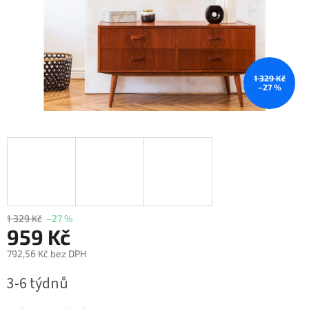
1 329 Kč
–27 %
1 329 Kč
–27 %
959 Kč
792,56 Kč bez DPH
Měrná
3-6 týdnů
cena: