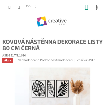
Přejít
NÁKUP
na
CZK
obsah
KOŠÍK
KOVOVÁ NÁSTĚNNÁ DEKORACE LISTY
80 CM ČERNÁ
ASR-891TNL1680
Průměrné
Neohodnoceno
Podrobnosti hodnocení
Značka:
ASIR
Akce
hodnocení
produktu
je
0,0
z
5
hvězdiček.