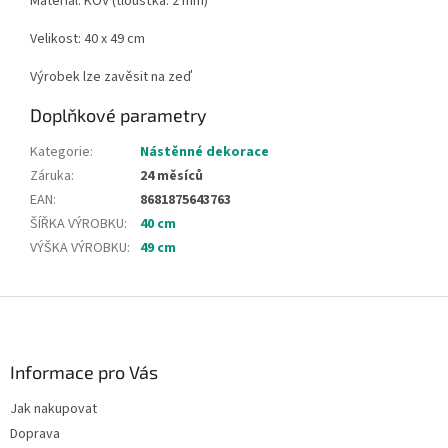
Materiál: KOV (tloušťka: 2 mm)
Velikost: 40 x 49 cm
Výrobek lze zavěsit na zeď
Doplňkové parametry
Kategorie
:
Nástěnné dekorace
Záruka
:
24 měsíců
EAN
:
8681875643763
ŠÍŘKA VÝROBKU
:
40 cm
VÝŠKA VÝROBKU
:
49 cm
Z
á
p
a
Informace pro Vás
t
Jak nakupovat
í
Doprava