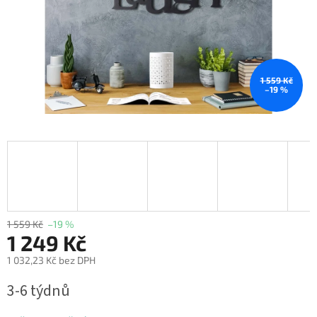
1 559 Kč
–19 %
1 559 Kč
–19 %
1 249 Kč
1 032,23 Kč bez DPH
Měrná
3-6 týdnů
cena: