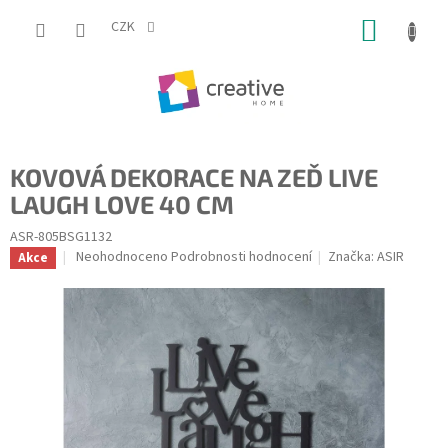
Přejít
NÁKUP
na
CZK
obsah
KOŠÍK
KOVOVÁ DEKORACE NA ZEĎ LIVE
LAUGH LOVE 40 CM
ASR-805BSG1132
Průměrné
Neohodnoceno
Podrobnosti hodnocení
Značka:
ASIR
Akce
hodnocení
produktu
je
0,0
z
5
hvězdiček.