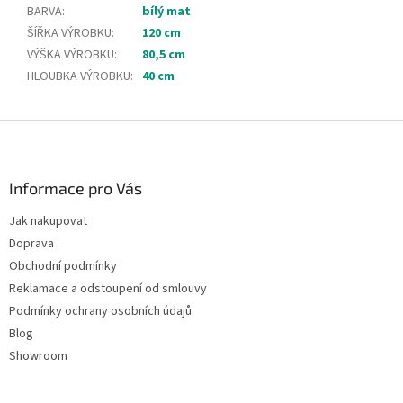
BARVA
:
bílý mat
ŠÍŘKA VÝROBKU
:
120 cm
VÝŠKA VÝROBKU
:
80,5 cm
HLOUBKA VÝROBKU
:
40 cm
Z
á
p
a
Informace pro Vás
t
Jak nakupovat
í
Doprava
Obchodní podmínky
Reklamace a odstoupení od smlouvy
Podmínky ochrany osobních údajů
Blog
Showroom