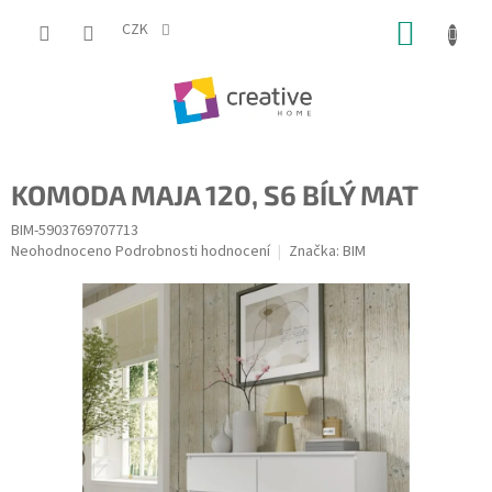
Přejít
NÁKUP
na
CZK
obsah
KOŠÍK
KOMODA MAJA 120, S6 BÍLÝ MAT
BIM-5903769707713
Průměrné
Neohodnoceno
Podrobnosti hodnocení
Značka:
BIM
hodnocení
produktu
je
0,0
z
5
hvězdiček.