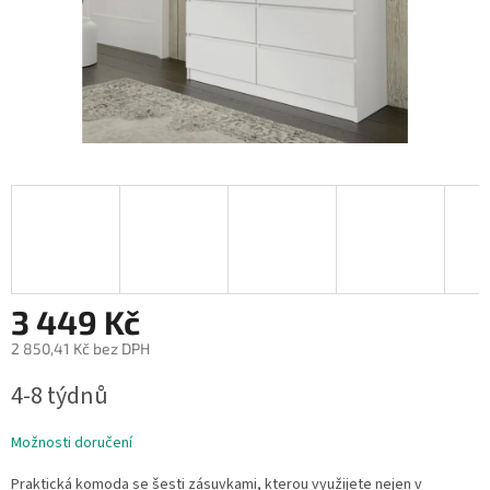
3 449 Kč
2 850,41 Kč bez DPH
Měrná
4-8 týdnů
cena:
Možnosti doručení
Praktická komoda se šesti zásuvkami, kterou využijete nejen v