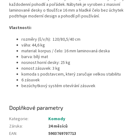
každodenní pohodlí a pořádek. Nábytek je vyroben z masivní
laminované desky o tloušťce 16 mm a hladké čelo bez úchytek
podtrhuje moderní design a pohodlí při používání.
Vlastnosti:
rozměry (š/v/h): 120/80,5/40 cm
váha: 44,6 kg
material: korpus / čelo: 16 mm laminovaná deska
barva: bílý mat
nosnost horní desky: 25 kg
nonost zásuvek: 3 kg
komoda s podstavcem, který zaručuje velkou stabilitu
6 zásuvek
bezúchytkový systém otevírání zásuvek
Doplňkové parametry
Kategorie
:
Komody
Záruka
:
24 měsíců
EAN
:
5903769707713