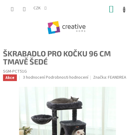
Přejít
NÁKUP
na
CZK
obsah
KOŠÍK
ŠKRABADLO PRO KOČKU 96 CM
TMAVĚ ŠEDÉ
SGM-PCT51G
Průměrné
3 hodnocení
Podrobnosti hodnocení
Značka:
FEANDREA
Akce
hodnocení
produktu
je
5,0
z
5
hvězdiček.