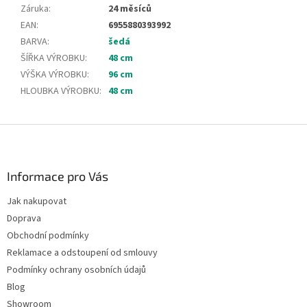
Záruka
:
24 měsíců
EAN
:
6955880393992
BARVA
:
šedá
ŠÍŘKA VÝROBKU
:
48 cm
VÝŠKA VÝROBKU
:
96 cm
HLOUBKA VÝROBKU
:
48 cm
Z
á
p
a
Informace pro Vás
t
Jak nakupovat
í
Doprava
Obchodní podmínky
Reklamace a odstoupení od smlouvy
Podmínky ochrany osobních údajů
Blog
Showroom