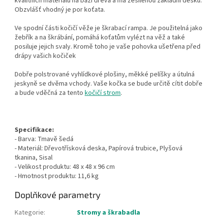
kvalitních materiálů na bázi dřeva a má zesílenou základní desku.
Obzvlášť vhodný je por koťata.
Ve spodní části kočičí věže je škrabací rampa.
Je použitelná jako
žebřík a na škrábání, pomáhá koťatům vylézt na věž a také
posiluje jejich svaly.
Kromě toho je vaše pohovka ušetřena před
drápy vašich kočiček
Dobře polstrované vyhlídkové plošiny, měkké pelíšky a útulná
jeskyně se dvěma vchody. V
aše kočka se bude určitě cítit dobře
a bude vděčná za tento
kočičí strom
.
Specifikace:
- Barva: Tmavě šedá
- Materiál: Dřevotřísková deska, Papírová trubice, Plyšová
tkanina, Sisal
- Velikost produktu: 48 x 48 x 96 cm
- Hmotnost produktu: 11,6 kg
Doplňkové parametry
Kategorie
:
Stromy a škrabadla