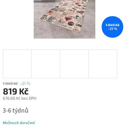
1 049 Kč
–21 %
1 049 Kč
–21 %
819 Kč
676,86 Kč bez DPH
Měrná
3-6 týdnů
cena:
Možnosti doručení