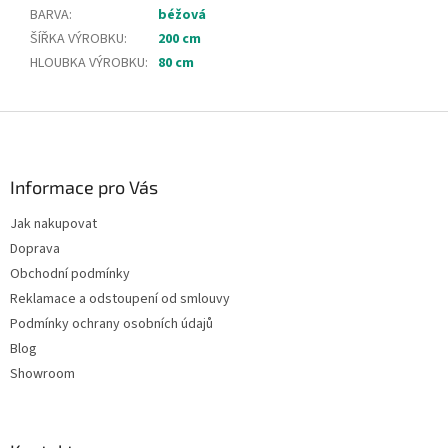
BARVA
:
béžová
ŠÍŘKA VÝROBKU
:
200 cm
HLOUBKA VÝROBKU
:
80 cm
Z
á
p
a
Informace pro Vás
t
Jak nakupovat
í
Doprava
Obchodní podmínky
Reklamace a odstoupení od smlouvy
Podmínky ochrany osobních údajů
Blog
Showroom