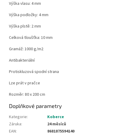
Výška vlasu: 4 mm
Výška podložky: 4 mm
Výška plstě: 2 mm
Celková tloušťka: 10 mm
Gramáž: 1000 g/m2
Antibakteriální
Protiskluzová spodní strana
Lze prát v pračce
Rozměr: 80 x 200 cm
Doplňkové parametry
Kategorie
:
Koberce
Záruka
:
24 měsíců
EAN
:
8681875594140