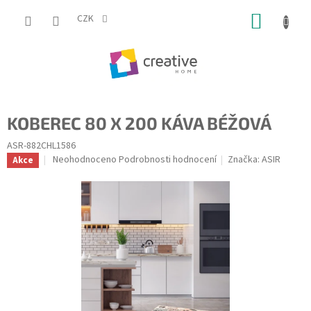
Přejít
NÁKUP
na
CZK
obsah
KOŠÍK
KOBEREC 80 X 200 KÁVA BÉŽOVÁ
ASR-882CHL1586
Průměrné
Neohodnoceno
Podrobnosti hodnocení
Značka:
ASIR
Akce
hodnocení
produktu
je
0,0
z
5
hvězdiček.