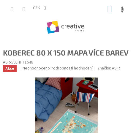
Přejít
NÁKUP
na
CZK
obsah
KOŠÍK
KOBEREC 80 X 150 MAPA VÍCE BAREV
ASR-595HFT1646
Průměrné
Neohodnoceno
Podrobnosti hodnocení
Značka:
ASIR
Akce
hodnocení
produktu
je
0,0
z
5
hvězdiček.