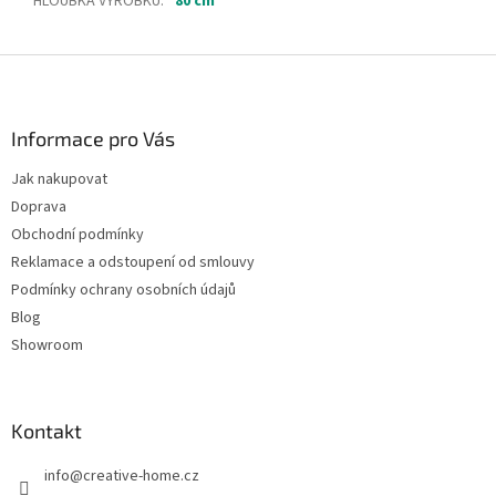
HLOUBKA VÝROBKU
:
80 cm
Z
á
p
a
Informace pro Vás
t
Jak nakupovat
í
Doprava
Obchodní podmínky
Reklamace a odstoupení od smlouvy
Podmínky ochrany osobních údajů
Blog
Showroom
Kontakt
info
@
creative-home.cz