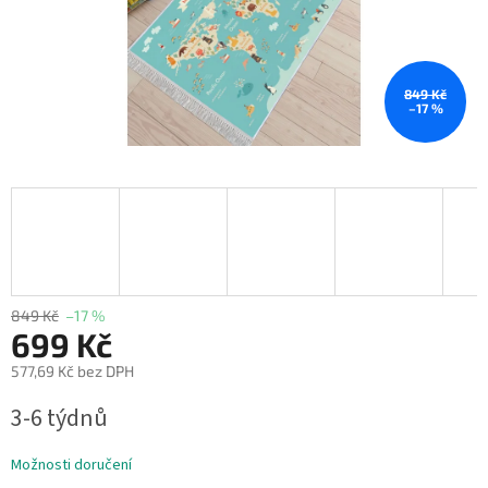
849 Kč
–17 %
849 Kč
–17 %
699 Kč
577,69 Kč bez DPH
Měrná
3-6 týdnů
cena:
Možnosti doručení