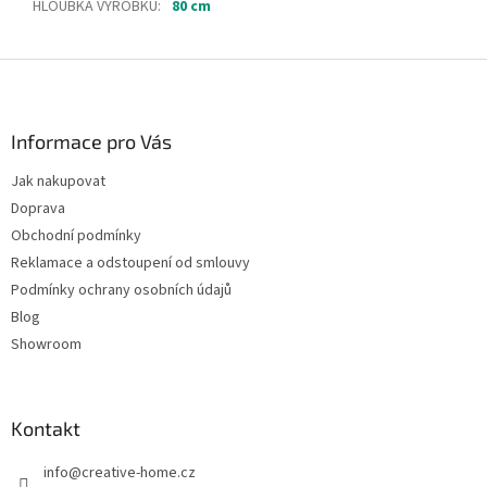
HLOUBKA VÝROBKU
:
80 cm
Z
á
p
a
Informace pro Vás
t
Jak nakupovat
í
Doprava
Obchodní podmínky
Reklamace a odstoupení od smlouvy
Podmínky ochrany osobních údajů
Blog
Showroom
Kontakt
info
@
creative-home.cz