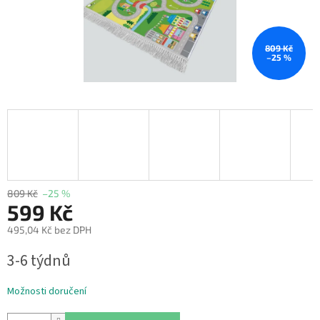
809 Kč
–25 %
809 Kč
–25 %
599 Kč
495,04 Kč bez DPH
Měrná
3-6 týdnů
cena:
Možnosti doručení