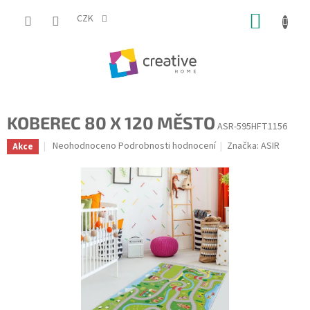
Přejít
NÁKUP
na
CZK
obsah
KOŠÍK
KOBEREC 80 X 120 MĚSTO
ASR-595HFT1156
Průměrné
Neohodnoceno
Podrobnosti hodnocení
Značka:
ASIR
Akce
hodnocení
produktu
je
0,0
z
5
hvězdiček.