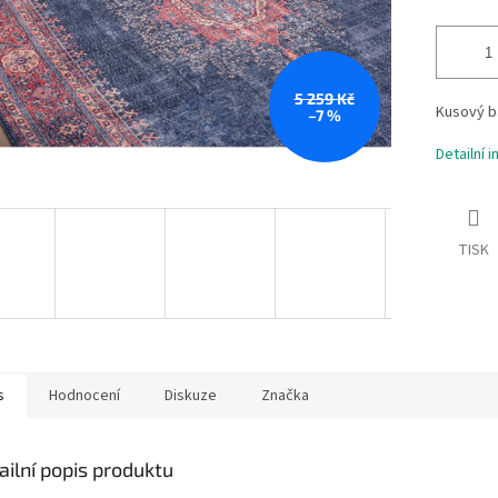
5 259 Kč
Kusový b
–7 %
Detailní 
TISK
s
Hodnocení
Diskuze
Značka
ailní popis produktu