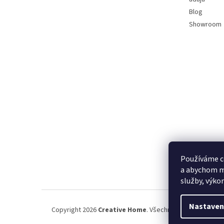
Blog
Showroom
Používáme c
a abychom m
služby, výko
Nastaven
Copyright 2026
Creative Home
. Všechna práva vyhrazena