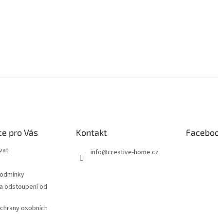
e pro Vás
Kontakt
Facebo
vat
info
@
creative-home.cz
podmínky
a odstoupení od
chrany osobních