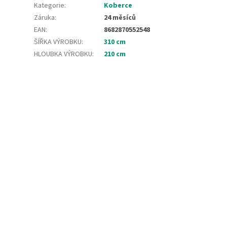
Kategorie
:
Koberce
Záruka
:
24 měsíců
EAN
:
8682870552548
ŠÍŘKA VÝROBKU
:
310 cm
HLOUBKA VÝROBKU
:
210 cm