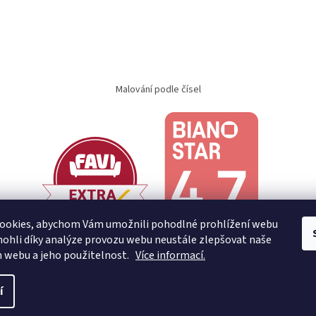
Malování podle čísel
ookies, abychom Vám umožnili pohodlné prohlížení webu
ohli díky analýze provozu webu neustále zlepšovat naše
n webu a jeho použitelnost.
Více informací.
í
.