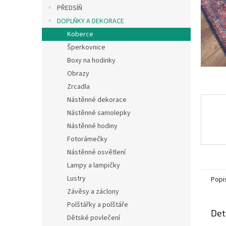
n
PŘEDSÍŇ
e
DOPLŇKY A DEKORACE
l
Koberce
Šperkovnice
Boxy na hodinky
Obrazy
Zrcadla
Nástěnné dekorace
Nástěnné samolepky
Nástěnné hodiny
Fotorámečky
Nástěnné osvětlení
Lampy a lampičky
Lustry
Popi
Závěsy a záclony
Polštářky a polštáře
Det
Dětské povlečení