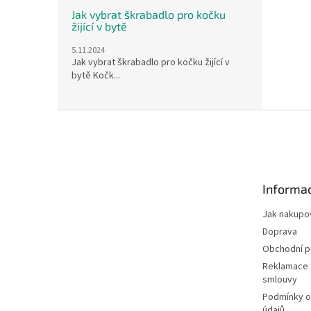
Jak vybrat škrabadlo pro kočku
žijící v bytě
5.11.2024
Jak vybrat škrabadlo pro kočku žijící v
bytě Kočk...
Z
á
p
a
t
Informac
í
Jak nakupo
Doprava
Obchodní 
Reklamace 
smlouvy
Podmínky o
údajů