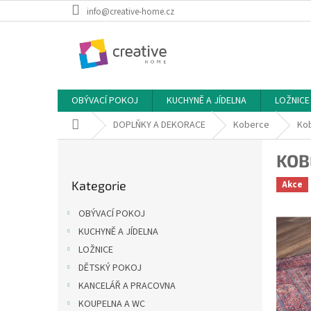
Přejít
info@creative-home.cz
na
obsah
OBÝVACÍ POKOJ
KUCHYNĚ A JÍDELNA
LOŽNICE
Domů
DOPLŇKY A DEKORACE
Koberce
Kob
P
KOB
o
Přeskočit
s
Kategorie
Akce
kategorie
t
r
OBÝVACÍ POKOJ
a
KUCHYNĚ A JÍDELNA
n
LOŽNICE
n
í
DĚTSKÝ POKOJ
p
KANCELÁŘ A PRACOVNA
a
KOUPELNA A WC