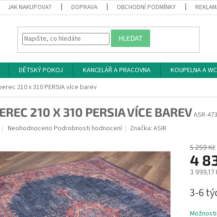
JAK NAKUPOVAT
DOPRAVA
OBCHODNÍ PODMÍNKY
REKLAM
HLEDAT
DĚTSKÝ POKOJ
KANCELÁŘ A PRACOVNA
KOUPELNA A WC
erec 210 x 310 PERSIA více barev
EREC 210 X 310 PERSIA VÍCE BAREV
ASR-47
Průměrné
Neohodnoceno
Podrobnosti hodnocení
Značka:
ASIR
hodnocení
produktu
5 259 Kč
je
4 8
0,0
3 999,17
z
5
Měrná
3-6 t
hvězdiček.
cena:
Možnosti