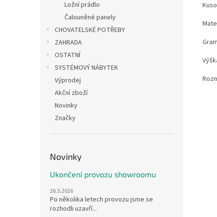
Ložní prádlo
Kuso
Čalouněné panely
Mate
CHOVATELSKÉ POTŘEBY
Gram
ZAHRADA
OSTATNÍ
Výšk
SYSTÉMOVÝ NÁBYTEK
Rozm
Výprodej
Akční zboží
Novinky
Značky
Novinky
Ukončení provozu showroomu
26.5.2026
Po několika letech provozu jsme se
rozhodli uzavří...