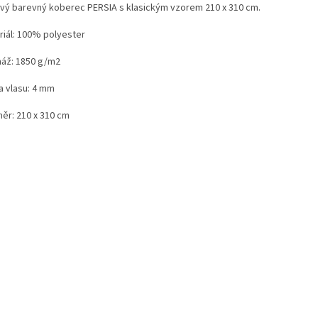
vý barevný koberec PERSIA s klasickým vzorem 210 x 310 cm.
riál: 100% polyester
áž: 1850 g/m2
a vlasu: 4 mm
ěr: 210 x 310 cm