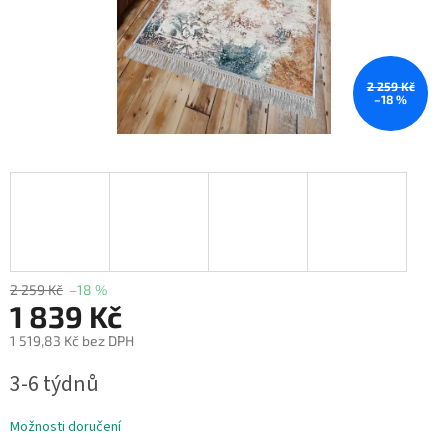
2 259 Kč
–18 %
2 259 Kč
–18 %
1 839 Kč
1 519,83 Kč bez DPH
Měrná
3-6 týdnů
cena:
Možnosti doručení