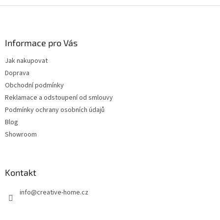
Z
á
p
a
Informace pro Vás
t
Jak nakupovat
í
Doprava
Obchodní podmínky
Reklamace a odstoupení od smlouvy
Podmínky ochrany osobních údajů
Blog
Showroom
Kontakt
info
@
creative-home.cz