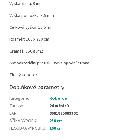
Výška vlasu: 9 mm
Výška podložky: 4,5 mm
Celková výška: 13,5 mm
Rozměr: 160 x 230 cm
Gramáž: 850 g/m2
Antibakteriální protiskluzová spodní strana
Tkaný koberec
Doplňkové parametry
Kategorie
:
Koberce
Záruka
:
24 měsíců
EAN
:
8681875983302
ŠÍŘKA VÝROBKU
:
230 cm
HLOUBKA VÝROBKU
:
160 cm