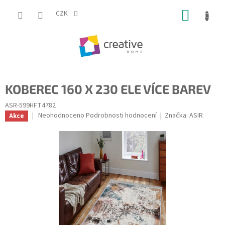
Přejít
NÁKUP
na
CZK
obsah
KOŠÍK
KOBEREC 160 X 230 ELE VÍCE BAREV
ASR-599HFT4782
Průměrné
Neohodnoceno
Podrobnosti hodnocení
Značka:
ASIR
Akce
hodnocení
produktu
je
0,0
z
5
hvězdiček.