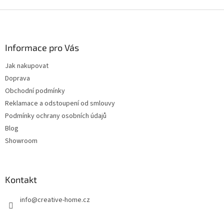
Z
á
p
a
Informace pro Vás
t
Jak nakupovat
í
Doprava
Obchodní podmínky
Reklamace a odstoupení od smlouvy
Podmínky ochrany osobních údajů
Blog
Showroom
Kontakt
info
@
creative-home.cz