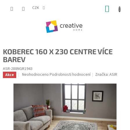
Přejít
NÁKUP
na
CZK
obsah
KOŠÍK
KOBEREC 160 X 230 CENTRE VÍCE
BAREV
ASR-288NGR1943
Průměrné
Neohodnoceno
Podrobnosti hodnocení
Značka:
ASIR
Akce
hodnocení
produktu
je
0,0
z
5
hvězdiček.