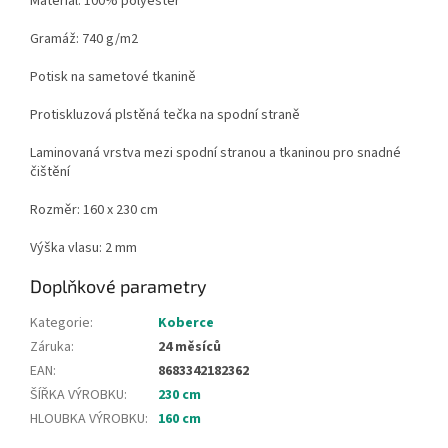
Materiál: 100% polyester
Gramáž: 740 g/m2
Potisk na sametové tkanině
Protiskluzová plstěná tečka na spodní straně
Laminovaná vrstva mezi spodní stranou a tkaninou pro snadné
čištění
Rozměr: 160 x 230 cm
Výška vlasu: 2 mm
Doplňkové parametry
Kategorie
:
Koberce
Záruka
:
24 měsíců
EAN
:
8683342182362
ŠÍŘKA VÝROBKU
:
230 cm
HLOUBKA VÝROBKU
:
160 cm