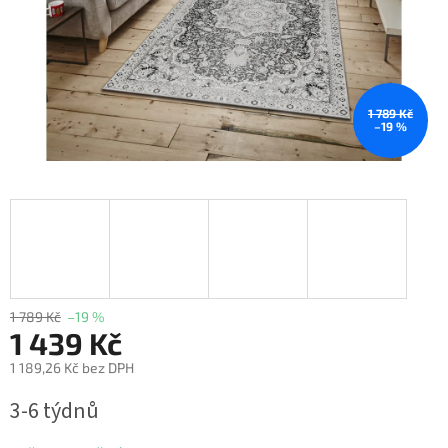
1 789 Kč
–19 %
1 789 Kč
–19 %
1 439 Kč
1 189,26 Kč bez DPH
Měrná
3-6 týdnů
cena: