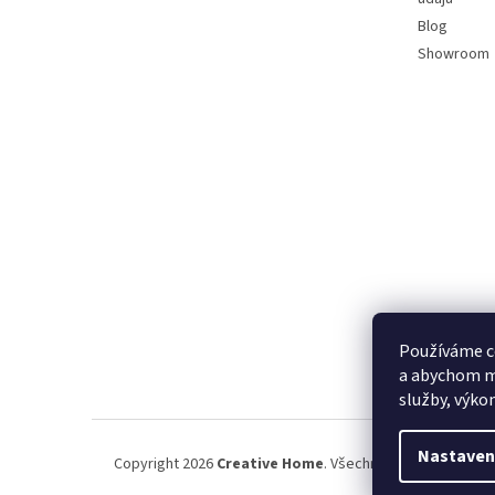
Blog
Showroom
Používáme c
a abychom m
služby, výko
Nastaven
Copyright 2026
Creative Home
. Všechna práva vyhrazena