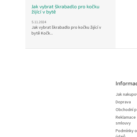
Jak vybrat škrabadlo pro kočku
žijící v bytě
5.11.2024
Jak vybrat škrabadlo pro kočku žijící v
bytě Kočk...
Z
á
p
a
t
Informac
í
Jak nakupo
Doprava
Obchodní 
Reklamace 
smlouvy
Podmínky o
údajů