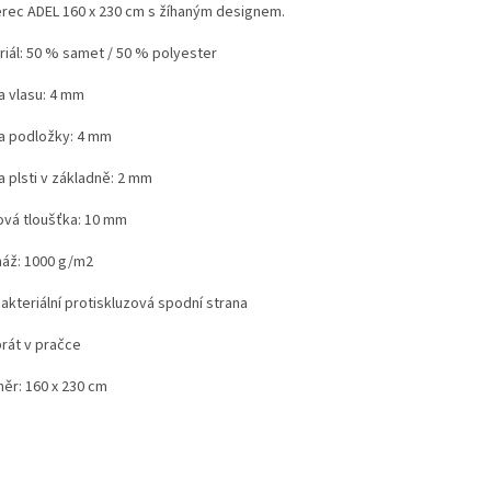
rec ADEL 160 x 230 cm s žíhaným designem.
riál: 50 % samet / 50 % polyester
a vlasu: 4 mm
a podložky: 4 mm
a plsti v základně: 2 mm
ová tloušťka: 10 mm
áž: 1000 g/m2
akteriální protiskluzová spodní strana
prát v pračce
ěr: 160 x 230 cm