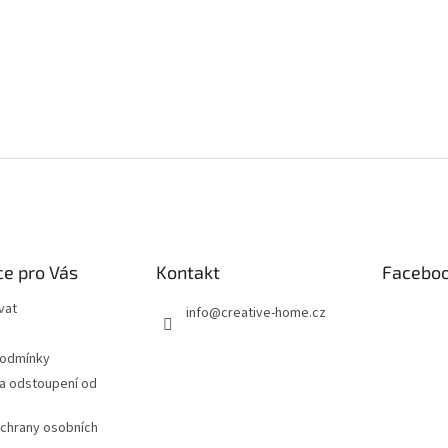
e pro Vás
Kontakt
Facebo
vat
info
@
creative-home.cz
podmínky
a odstoupení od
chrany osobních