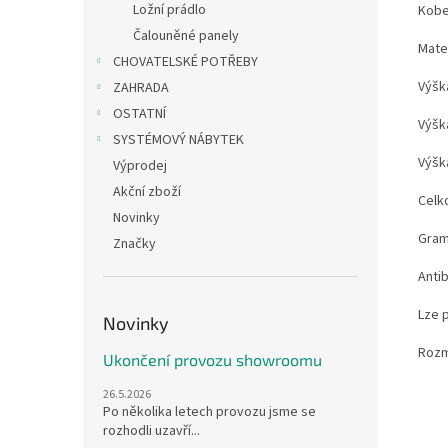
Ložní prádlo
Kobe
Čalouněné panely
Mate
CHOVATELSKÉ POTŘEBY
Výšk
ZAHRADA
OSTATNÍ
Výšk
SYSTÉMOVÝ NÁBYTEK
Výšk
Výprodej
Akční zboží
Celk
Novinky
Gram
Značky
Antib
Lze 
Novinky
Rozm
Ukončení provozu showroomu
26.5.2026
Po několika letech provozu jsme se
rozhodli uzavří...