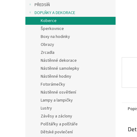
n
PŘEDSÍŇ
e
DOPLŇKY A DEKORACE
l
Koberce
Šperkovnice
Boxy na hodinky
Obrazy
Zrcadla
Nástěnné dekorace
Nástěnné samolepky
Nástěnné hodiny
Fotorámečky
Nástěnné osvětlení
Lampy a lampičky
Lustry
Popi
Závěsy a záclony
Polštářky a polštáře
Det
Dětské povlečení