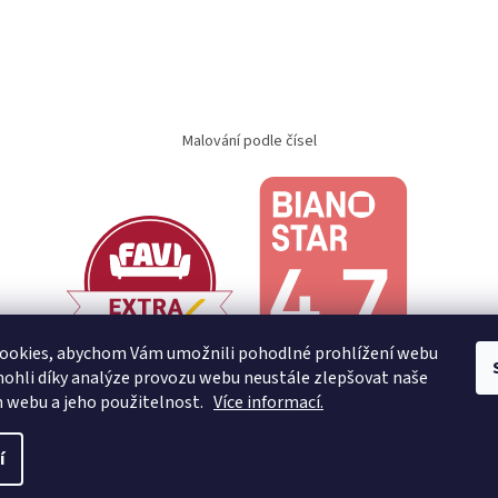
Malování podle čísel
ookies, abychom Vám umožnili pohodlné prohlížení webu
ohli díky analýze provozu webu neustále zlepšovat naše
n webu a jeho použitelnost.
Více informací.
í
.