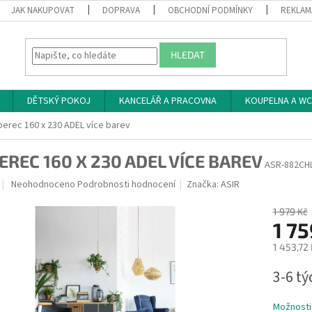
JAK NAKUPOVAT
DOPRAVA
OBCHODNÍ PODMÍNKY
REKLAM
HLEDAT
DĚTSKÝ POKOJ
KANCELÁŘ A PRACOVNA
KOUPELNA A WC
erec 160 x 230 ADEL více barev
EREC 160 X 230 ADEL VÍCE BAREV
ASR-882CH
Průměrné
Neohodnoceno
Podrobnosti hodnocení
Značka:
ASIR
hodnocení
produktu
1 979 Kč
je
1 75
0,0
1 453,72
z
5
Měrná
3-6 t
hvězdiček.
cena:
Možnosti