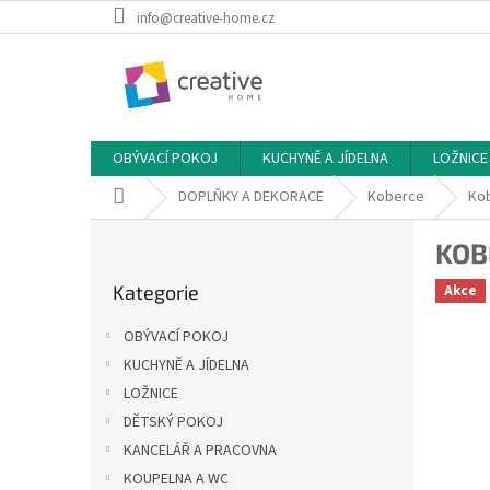
Přejít
info@creative-home.cz
na
obsah
OBÝVACÍ POKOJ
KUCHYNĚ A JÍDELNA
LOŽNICE
Domů
DOPLŇKY A DEKORACE
Koberce
Kob
P
KOB
o
Přeskočit
s
Kategorie
Akce
kategorie
t
r
OBÝVACÍ POKOJ
a
KUCHYNĚ A JÍDELNA
n
LOŽNICE
n
í
DĚTSKÝ POKOJ
p
KANCELÁŘ A PRACOVNA
a
KOUPELNA A WC