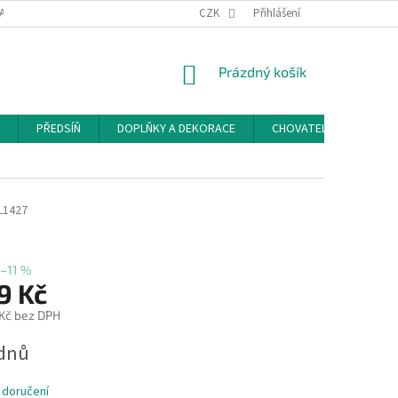
ACE A ODSTOUPENÍ OD SMLOUVY
PODMÍNKY OCHRANY OSOBNÍCH ÚDAJŮ
CZK
Přihlášení
NÁKUPNÍ
Prázdný košík
KOŠÍK
PŘEDSÍŇ
DOPLŇKY A DEKORACE
CHOVATELSKÉ POTŘEB
L1427
–11 %
9 Kč
 Kč bez DPH
ýdnů
 doručení