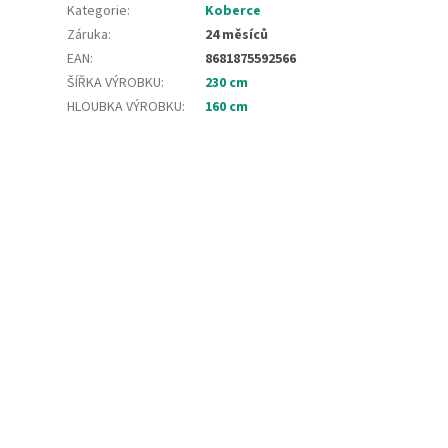
Kategorie
:
Koberce
Záruka
:
24 měsíců
EAN
:
8681875592566
ŠÍŘKA VÝROBKU
:
230 cm
HLOUBKA VÝROBKU
:
160 cm