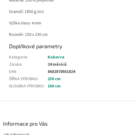
Materiál: 100% polyester
Gramáž: 1850 g/m2
Výška vlasu: 4 mm
Rozměr: 150 x 230 cm
Doplňkové parametry
Kategorie
:
Koberce
Záruka
:
24 měsíců
EAN
:
8682870551824
ŠÍŘKA VÝROBKU
:
230 cm
HLOUBKA VÝROBKU
:
150 cm
Z
á
p
a
Informace pro Vás
t
Jak nakupovat