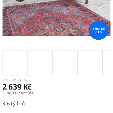
2 989 Kč
–11 %
2 989 Kč
–11 %
2 639 Kč
2 180,99 Kč bez DPH
Měrná
3-6 týdnů
cena: