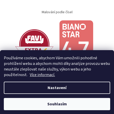
Malování podle čísel
Používáme cookies, abychom Vám umožnili pohodlné
prohlížení webu a abychom mohli díky analýze provozu webu
neustále zlepšovat naše služby, výkon webu a jeho
použitelnost.
Více informací.
Nastavení
Vytvořil Shoptet
Souhlasím
Copyright 2026
Creative Home
. Všechna práva vyhrazena.