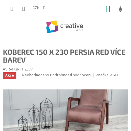
Přejít
NÁKUP
na
CZK
obsah
KOŠÍK
KOBEREC 150 X 230 PERSIA RED VÍCE
BAREV
ASR-473RTP2387
Průměrné
Neohodnoceno
Podrobnosti hodnocení
Značka:
ASIR
Akce
hodnocení
produktu
je
0,0
z
5
hvězdiček.