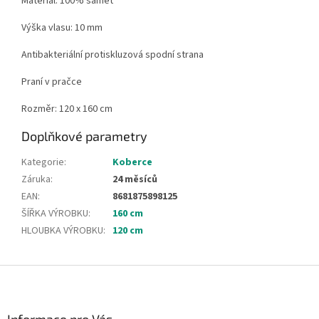
Materiál: 100% samet
Výška vlasu: 10 mm
Antibakteriální protiskluzová spodní strana
Praní v pračce
Rozměr: 120 x 160 cm
Doplňkové parametry
Kategorie
:
Koberce
Záruka
:
24 měsíců
EAN
:
8681875898125
ŠÍŘKA VÝROBKU
:
160 cm
HLOUBKA VÝROBKU
:
120 cm
Z
á
p