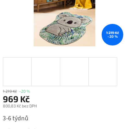
1 219 Kč
–20 %
1 219 Kč
–20 %
969 Kč
800,83 Kč bez DPH
Měrná
3-6 týdnů
cena: