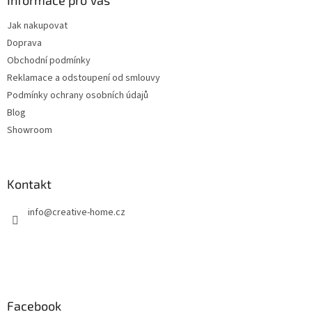
a
Informace pro Vás
t
Jak nakupovat
í
Doprava
Obchodní podmínky
Reklamace a odstoupení od smlouvy
Podmínky ochrany osobních údajů
Blog
Showroom
Kontakt
info
@
creative-home.cz
Facebook