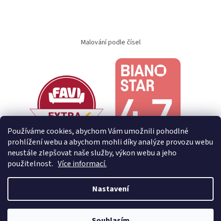
Malování podle čísel
Používáme cookies, abychom Vám umožnili pohodlné
prohlížení webu a abychom mohli díky analýze provozu webu
neustále zlepšovat naše služby, výkon webu a jeho
použitelnost.
Více informací.
Nastavení
Vytvořil Shoptet
Souhlasím