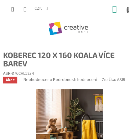
Přejít
NÁKUP
na
CZK
obsah
KOŠÍK
KOBEREC 120 X 160 KOALA VÍCE
BAREV
ASR-876CHL1234
Průměrné
Neohodnoceno
Podrobnosti hodnocení
Značka:
ASIR
Akce
hodnocení
produktu
je
0,0
z
5
hvězdiček.