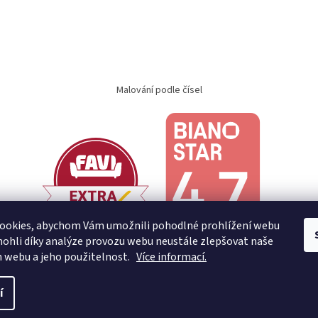
Malování podle čísel
ookies, abychom Vám umožnili pohodlné prohlížení webu
ohli díky analýze provozu webu neustále zlepšovat naše
n webu a jeho použitelnost.
Více informací.
í
.