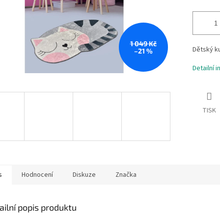
1 049 Kč
Dětský k
–21 %
Detailní 
TISK
s
Hodnocení
Diskuze
Značka
ailní popis produktu