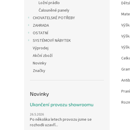
Ložní prádlo
Děts
Čalouněné panely
Mate
CHOVATELSKÉ POTŘEBY
Výšk
ZAHRADA
OSTATNÍ
Výšk
SYSTÉMOVÝ NÁBYTEK
Výšk
Výprodej
Akční zboží
Celk
Novinky
Gram
Značky
Antib
Pran
Novinky
Rozm
Ukončení provozu showroomu
26.5.2026
Po několika letech provozu jsme se
rozhodli uzavří...