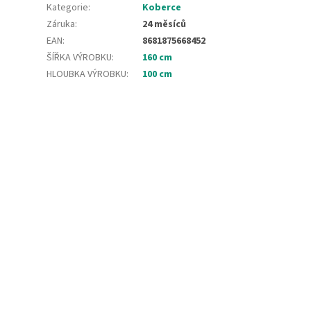
Kategorie
:
Koberce
Záruka
:
24 měsíců
EAN
:
8681875668452
ŠÍŘKA VÝROBKU
:
160 cm
HLOUBKA VÝROBKU
:
100 cm