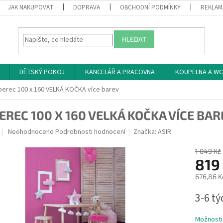
JAK NAKUPOVAT
DOPRAVA
OBCHODNÍ PODMÍNKY
REKLAM
HLEDAT
DĚTSKÝ POKOJ
KANCELÁŘ A PRACOVNA
KOUPELNA A WC
erec 100 x 160 VELKÁ KOČKA více barev
EREC 100 X 160 VELKÁ KOČKA VÍCE BAR
Průměrné
Neohodnoceno
Podrobnosti hodnocení
Značka:
ASIR
hodnocení
produktu
1 049 Kč
je
819
0,0
676,86 K
z
5
Měrná
3-6 t
hvězdiček.
cena:
Možnosti