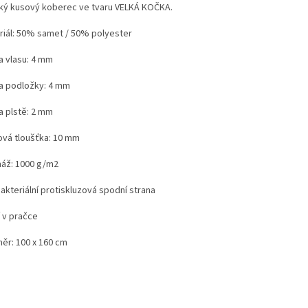
ký kusový koberec ve tvaru VELKÁ KOČKA.
riál: 50% samet / 50% polyester
a vlasu: 4 mm
a podložky: 4 mm
a plstě: 2 mm
ová tloušťka: 10 mm
áž: 1000 g/m2
akteriální protiskluzová spodní strana
í v pračce
ěr: 100 x 160 cm