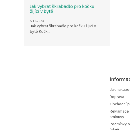
Jak vybrat škrabadlo pro kočku
žijící v bytě
5.11.2024
Jak vybrat škrabadlo pro kočku žijící v
bytě Kočk...
Z
á
p
a
t
Informac
í
Jak nakupo
Doprava
Obchodní 
Reklamace 
smlouvy
Podmínky o
údajů