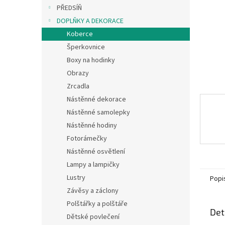
n
PŘEDSÍŇ
e
DOPLŇKY A DEKORACE
l
Koberce
Šperkovnice
Boxy na hodinky
Obrazy
Zrcadla
Nástěnné dekorace
Nástěnné samolepky
Nástěnné hodiny
Fotorámečky
Nástěnné osvětlení
Lampy a lampičky
Lustry
Popi
Závěsy a záclony
Polštářky a polštáře
Det
Dětské povlečení