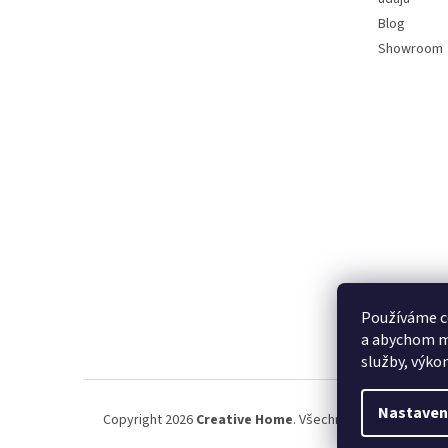
Blog
Showroom
Používáme c
a abychom m
služby, výko
Nastaven
Copyright 2026
Creative Home
. Všechna práva vyhrazena