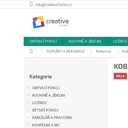
Přejít
info@creative-home.cz
na
obsah
OBÝVACÍ POKOJ
KUCHYNĚ A JÍDELNA
LOŽNICE
Domů
DOPLŇKY A DEKORACE
Koberce
Kob
P
KOB
o
Přeskočit
s
Kategorie
Akce
kategorie
t
r
OBÝVACÍ POKOJ
a
KUCHYNĚ A JÍDELNA
n
LOŽNICE
n
í
DĚTSKÝ POKOJ
p
KANCELÁŘ A PRACOVNA
a
KOUPELNA A WC