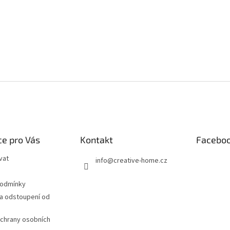
e pro Vás
Kontakt
Facebo
vat
info
@
creative-home.cz
podmínky
a odstoupení od
chrany osobních