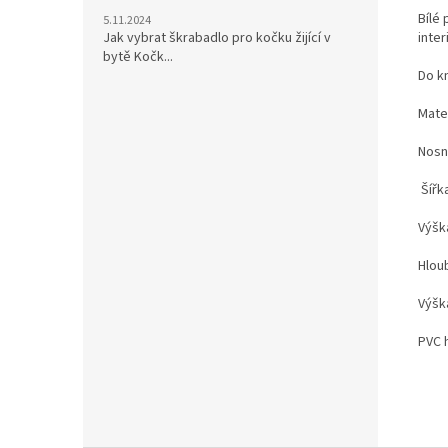
Bílé
5.11.2024
Jak vybrat škrabadlo pro kočku žijící v
inter
bytě Kočk...
Do kn
Mate
Nosn
Šířk
Výšk
Hlou
Výška
PVC 