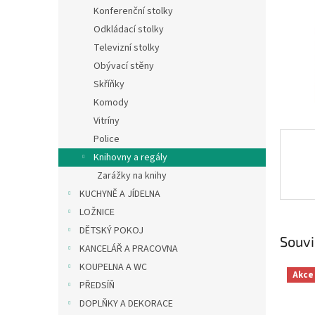
n
Konferenční stolky
e
Odkládací stolky
l
Televizní stolky
Obývací stěny
Skříňky
Komody
Vitríny
Police
Knihovny a regály
Zarážky na knihy
KUCHYNĚ A JÍDELNA
LOŽNICE
DĚTSKÝ POKOJ
Souvi
KANCELÁŘ A PRACOVNA
KOUPELNA A WC
Akce
PŘEDSÍŇ
DOPLŇKY A DEKORACE