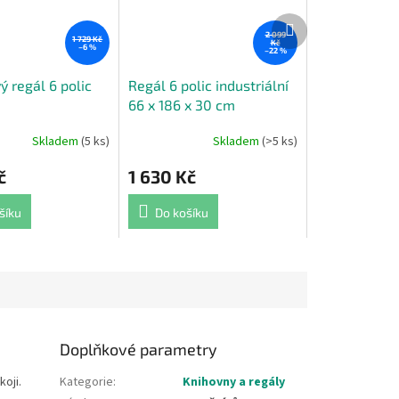
Další
produkt
2 099
1 729 Kč
Kč
–6 %
–22 %
 regál 6 polic
Regál 6 polic industriální
66 x 186 x 30 cm
Skladem
(5 ks)
Skladem
(>5 ks)
Průměrné
hodnocení
č
1 630 Kč
produktu
je
5,0
šíku
Do košíku
z
5
hvězdiček.
Doplňkové parametry
koji.
Kategorie
:
Knihovny a regály