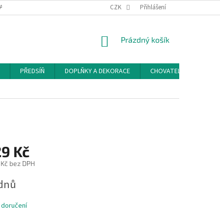
ACE A ODSTOUPENÍ OD SMLOUVY
PODMÍNKY OCHRANY OSOBNÍCH ÚDAJŮ
CZK
Přihlášení
NÁKUPNÍ
Prázdný košík
KOŠÍK
PŘEDSÍŇ
DOPLŇKY A DEKORACE
CHOVATELSKÉ POTŘEB
29 Kč
 Kč bez DPH
ýdnů
 doručení