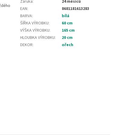
Záruka
:
24 měsíců
aždého
EAN
:
8681181613283
BARVA
:
bílá
ŠÍŘKA VÝROBKU
:
60 cm
VÝŠKA VÝROBKU
:
165 cm
HLOUBKA VÝROBKU
:
20 cm
DEKOR
:
ořech