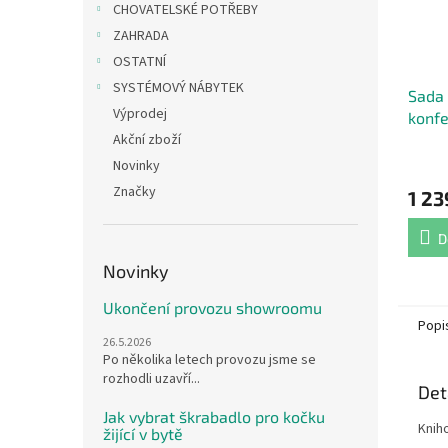
CHOVATELSKÉ POTŘEBY
ZAHRADA
OSTATNÍ
SYSTÉMOVÝ NÁBYTEK
Sada 
Výprodej
konfe
Akční zboží
Průmě
Novinky
hodno
Značky
1 23
produ
je
4,4
D
z
Novinky
5
hvězdi
Ukončení provozu showroomu
Popi
26.5.2026
Po několika letech provozu jsme se
rozhodli uzavří...
Det
Jak vybrat škrabadlo pro kočku
Knih
žijící v bytě