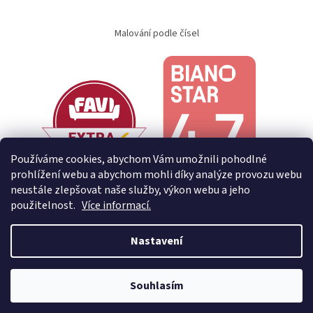
Malování podle čísel
Používáme cookies, abychom Vám umožnili pohodlné
prohlížení webu a abychom mohli díky analýze provozu webu
neustále zlepšovat naše služby, výkon webu a jeho
použitelnost.
Více informací.
Nastavení
Vytvořil Shoptet
Souhlasím
Copyright 2026
Creative Home
. Všechna práva vyhrazena.