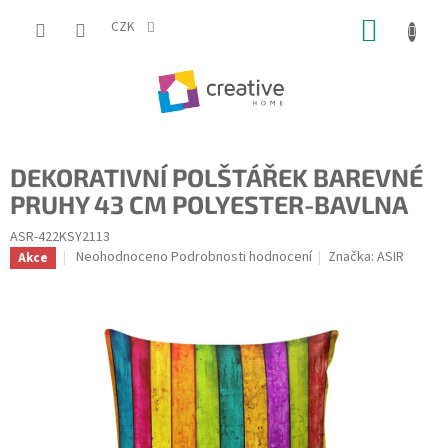
Přejít
NÁKUP
na
CZK
obsah
KOŠÍK
DEKORATIVNÍ POLŠTÁŘEK BAREVNÉ
PRUHY 43 CM POLYESTER-BAVLNA
ASR-422KSY2113
Průměrné
Neohodnoceno
Podrobnosti hodnocení
Značka:
ASIR
Akce
hodnocení
produktu
je
0,0
z
5
hvězdiček.