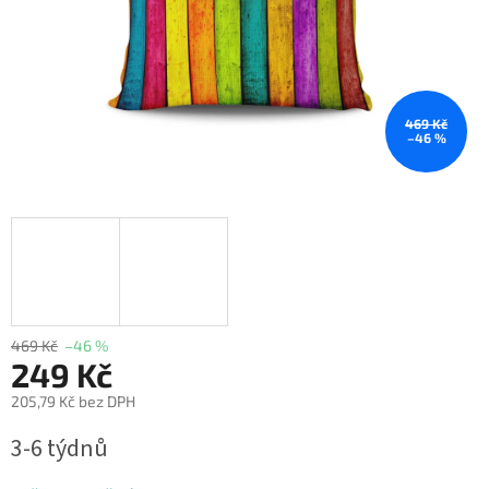
469 Kč
–46 %
469 Kč
–46 %
249 Kč
205,79 Kč bez DPH
Měrná
3-6 týdnů
cena: