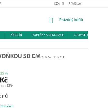
ACE A ODSTOUPENÍ OD SMLOUVY
PODMÍNKY OCHRANY OSOBNÍCH ÚDAJŮ
CZK
Přihlášení
NÁKUPNÍ
Prázdný košík
KOŠÍK
PŘEDSÍŇ
DOPLŇKY A DEKORACE
CHOVATELSKÉ POTŘEB
IVOŇKOU 50 CM
ASR-529TCR2116
–25 %
 Kč
č bez DPH
ýdnů
 doručení