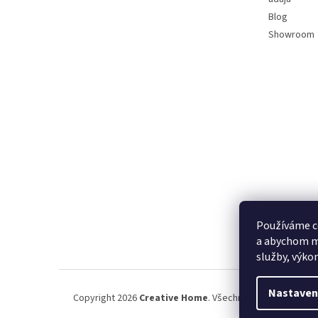
Blog
Showroom
Používáme c
a abychom m
služby, výko
Nastaven
Copyright 2026
Creative Home
. Všechna práva vyhrazena