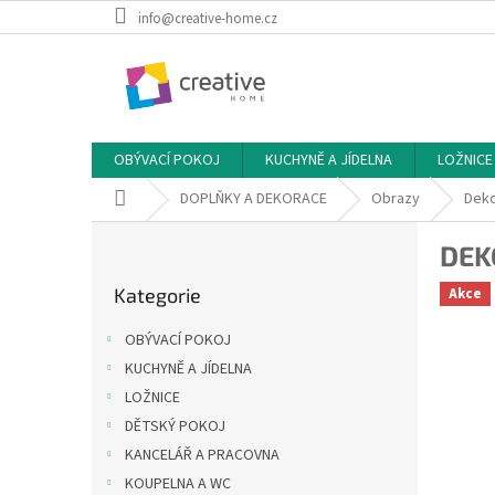
Přejít
info@creative-home.cz
na
obsah
OBÝVACÍ POKOJ
KUCHYNĚ A JÍDELNA
LOŽNICE
Domů
DOPLŇKY A DEKORACE
Obrazy
Deko
P
DEK
o
Přeskočit
s
Kategorie
Akce
kategorie
t
r
OBÝVACÍ POKOJ
a
KUCHYNĚ A JÍDELNA
n
LOŽNICE
n
í
DĚTSKÝ POKOJ
p
KANCELÁŘ A PRACOVNA
a
KOUPELNA A WC