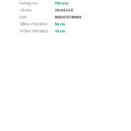
Kategorie
:
Obrazy
Záruka
:
24 měsíců
EAN
:
8681875740950
ŠÍŘKA VÝROBKU
:
50 cm
VÝŠKA VÝROBKU
:
70 cm