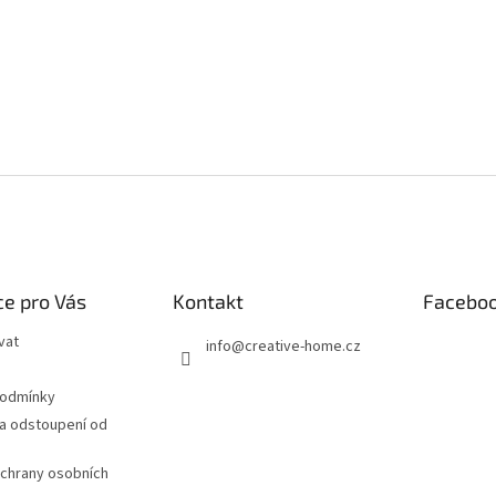
e pro Vás
Kontakt
Facebo
vat
info
@
creative-home.cz
podmínky
a odstoupení od
chrany osobních