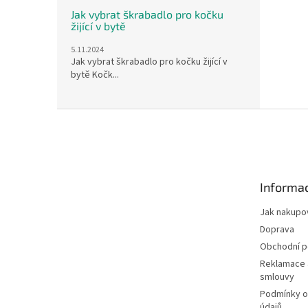
Jak vybrat škrabadlo pro kočku
žijící v bytě
5.11.2024
Jak vybrat škrabadlo pro kočku žijící v
bytě Kočk...
Z
á
p
a
t
Informac
í
Jak nakupo
Doprava
Obchodní 
Reklamace 
smlouvy
Podmínky o
údajů