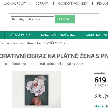
JAK NAKUPOVAT
DOPRAVA
OBCHODNÍ PODMÍNKY
REKLAM
HLEDAT
DĚTSKÝ POKOJ
KANCELÁŘ A PRACOVNA
KOUPELNA A WC
rativní obraz na plátně ŽENA S PIVOŇKOU 50 cm
ORATIVNÍ OBRAZ NA PLÁTNĚ ŽENA S P
Průměrné
Neohodnoceno
Podrobnosti hodnocení
Značka:
ASIR
hodnocení
produktu
829 Kč
je
619
0,0
511,57 K
z
5
Měrná
3-6 t
hvězdiček.
cena:
Možnosti