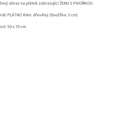
ěnný obraz na plátně zobrazující ŽENU S PIVOŇKOU.
riál: PLÁTNO Rám: dřevěný (tloušťka: 3 cm)
ost: 50 x 70 cm