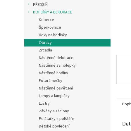
n
PŘEDSÍŇ
e
DOPLŇKY A DEKORACE
l
Koberce
Šperkovnice
Boxy na hodinky
Obrazy
Zrcadla
Nástěnné dekorace
Nástěnné samolepky
Nástěnné hodiny
Fotorámečky
Nástěnné osvětlení
Lampy a lampičky
Lustry
Popi
Závěsy a záclony
Polštářky a polštáře
Det
Dětské povlečení