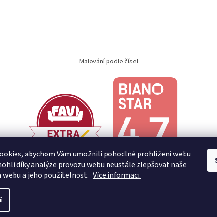
Malování podle čísel
ookies, abychom Vám umožnili pohodlné prohlížení webu
ohli díky analýze provozu webu neustále zlepšovat naše
n webu a jeho použitelnost.
Více informací.
í
.