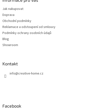
a
Informace pro Vás
t
Jak nakupovat
í
Doprava
Obchodní podmínky
Reklamace a odstoupení od smlouvy
Podmínky ochrany osobních údajů
Blog
Showroom
Kontakt
info
@
creative-home.cz
Facebook