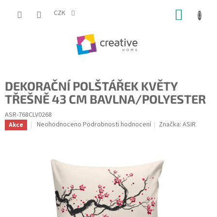
Přejít
NÁKUP
na
CZK
obsah
KOŠÍK
DEKORAČNÍ POLŠTÁŘEK KVĚTY
TŘEŠNĚ 43 CM BAVLNA/POLYESTER
ASR-768CLV0268
Průměrné
Neohodnoceno
Podrobnosti hodnocení
Značka:
ASIR
Akce
hodnocení
produktu
je
0,0
z
5
hvězdiček.