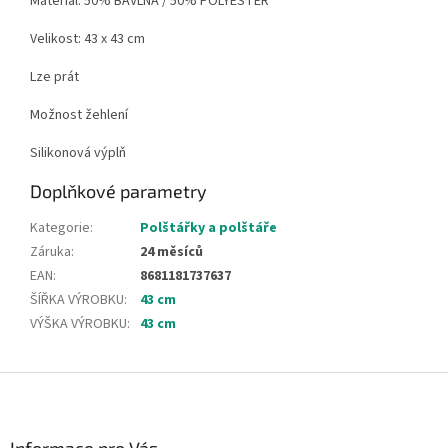
Materiál: 50% BAVLNA / 50% POLYESTER
Velikost: 43 x 43 cm
Lze prát
Možnost žehlení
Silikonová výplň
Doplňkové parametry
Kategorie
:
Polštářky a polštáře
Záruka
:
24 měsíců
EAN
:
8681181737637
ŠÍŘKA VÝROBKU
:
43 cm
VÝŠKA VÝROBKU
:
43 cm
Z
á
p