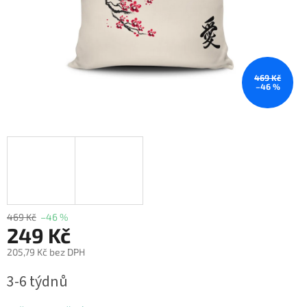
469 Kč
–46 %
469 Kč
–46 %
249 Kč
205,79 Kč bez DPH
Měrná
3-6 týdnů
cena: