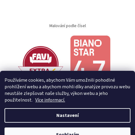
Malování podle čísel
Používáme cookies, abychom Vám umožnili pohodlné
prohlížení webu a abychom mohli díky analýze provozu webu
neustále zlepšovat naše služby, výkon webu a jeho
použitelnost.
Více informací.
Nastavení
Vytvořil Shoptet
Souhlasím