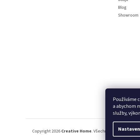
Blog
Showroom
Používáme c
a abychom m
služby, výko
Nastaven
Copyright 2026
Creative Home
. Všechna práva vyhrazena