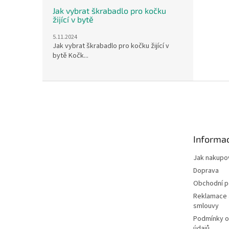
Jak vybrat škrabadlo pro kočku
žijící v bytě
5.11.2024
Jak vybrat škrabadlo pro kočku žijící v
bytě Kočk...
Z
á
p
a
t
Informac
í
Jak nakupo
Doprava
Obchodní 
Reklamace 
smlouvy
Podmínky o
údajů