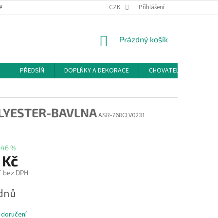
ACE A ODSTOUPENÍ OD SMLOUVY
PODMÍNKY OCHRANY OSOBNÍCH ÚDAJŮ
CZK
Přihlášení
NÁKUPNÍ
Prázdný košík
KOŠÍK
PŘEDSÍŇ
DOPLŇKY A DEKORACE
CHOVATELSKÉ POTŘEB
OLYESTER-BAVLNA
ASR-768CLV0231
–46 %
 Kč
č bez DPH
ýdnů
 doručení