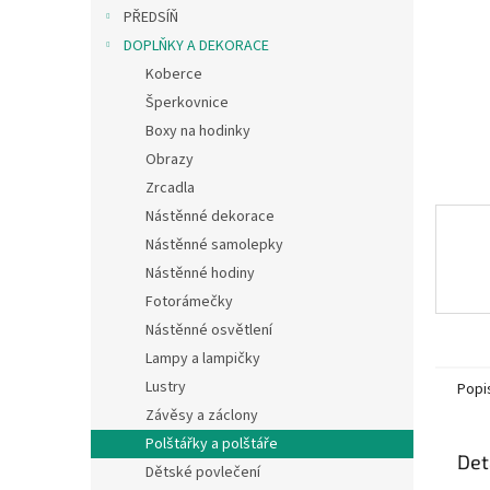
n
PŘEDSÍŇ
e
DOPLŇKY A DEKORACE
l
Koberce
Šperkovnice
Boxy na hodinky
Obrazy
Zrcadla
Nástěnné dekorace
Nástěnné samolepky
Nástěnné hodiny
Fotorámečky
Nástěnné osvětlení
Lampy a lampičky
Lustry
Popi
Závěsy a záclony
Polštářky a polštáře
Det
Dětské povlečení