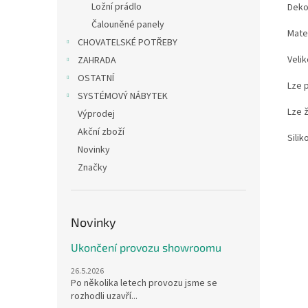
Ložní prádlo
Deko
Čalouněné panely
Mate
CHOVATELSKÉ POTŘEBY
Velik
ZAHRADA
OSTATNÍ
Lze 
SYSTÉMOVÝ NÁBYTEK
Lze ž
Výprodej
Akční zboží
Silik
Novinky
Značky
Novinky
Ukončení provozu showroomu
26.5.2026
Po několika letech provozu jsme se
rozhodli uzavří...