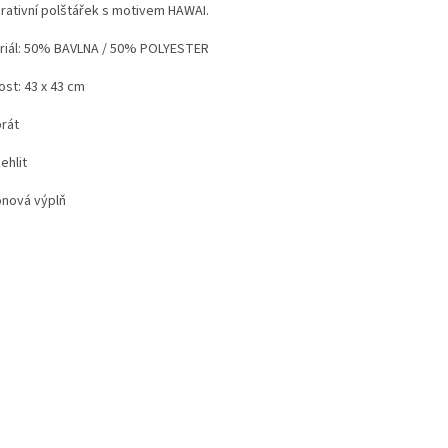
rativní polštářek s motivem HAWAI.
riál: 50% BAVLNA / 50% POLYESTER
ost: 43 x 43 cm
prát
ehlit
onová výplň