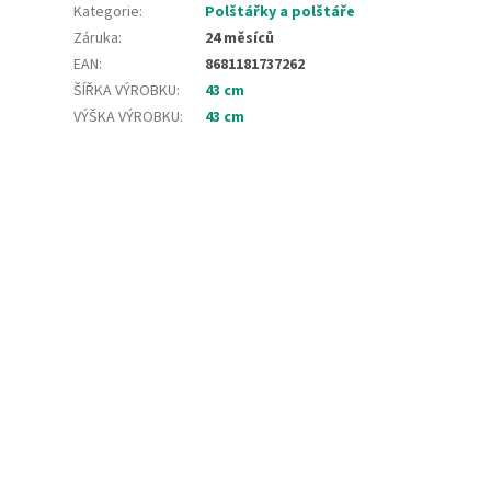
Kategorie
:
Polštářky a polštáře
Záruka
:
24 měsíců
EAN
:
8681181737262
ŠÍŘKA VÝROBKU
:
43 cm
VÝŠKA VÝROBKU
:
43 cm