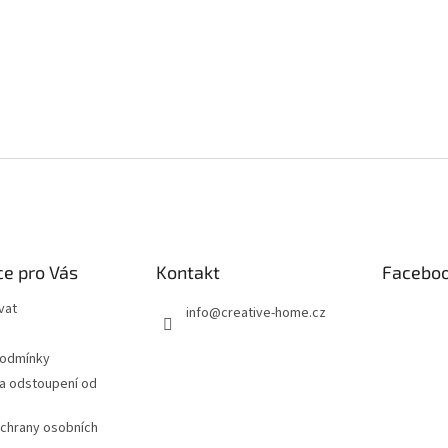
e pro Vás
Kontakt
Facebo
vat
info
@
creative-home.cz
podmínky
a odstoupení od
chrany osobních