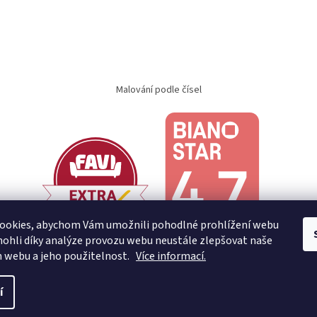
Malování podle čísel
ookies, abychom Vám umožnili pohodlné prohlížení webu
ohli díky analýze provozu webu neustále zlepšovat naše
n webu a jeho použitelnost.
Více informací.
í
.