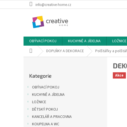
Přejít
info@creative-home.cz
na
obsah
OBÝVACÍ POKOJ
KUCHYNĚ A JÍDELNA
LOŽNICE
Domů
DOPLŇKY A DEKORACE
Polštářky a polštá
P
DEK
o
Přeskočit
s
Kategorie
Akce
kategorie
t
r
OBÝVACÍ POKOJ
a
KUCHYNĚ A JÍDELNA
n
LOŽNICE
n
í
DĚTSKÝ POKOJ
p
KANCELÁŘ A PRACOVNA
a
KOUPELNA A WC