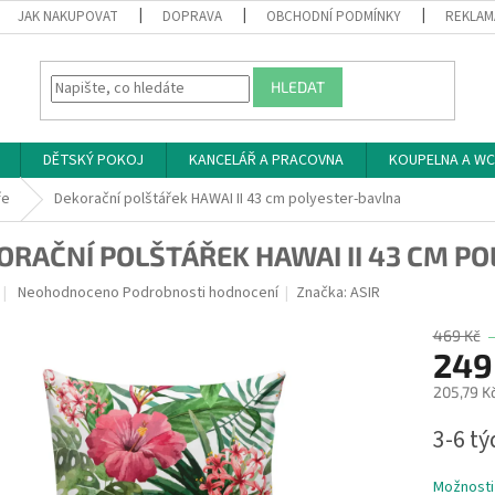
JAK NAKUPOVAT
DOPRAVA
OBCHODNÍ PODMÍNKY
REKLAM
HLEDAT
DĚTSKÝ POKOJ
KANCELÁŘ A PRACOVNA
KOUPELNA A WC
ře
Dekorační polštářek HAWAI II 43 cm polyester-bavlna
ORAČNÍ POLŠTÁŘEK HAWAI II 43 CM P
Průměrné
Neohodnoceno
Podrobnosti hodnocení
Značka:
ASIR
hodnocení
produktu
469 Kč
je
249
0,0
205,79 K
z
5
Měrná
3-6 t
hvězdiček.
cena:
Možnosti