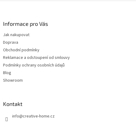
Z
á
p
a
Informace pro Vás
t
Jak nakupovat
í
Doprava
Obchodní podmínky
Reklamace a odstoupení od smlouvy
Podmínky ochrany osobních údajů
Blog
Showroom
Kontakt
info
@
creative-home.cz