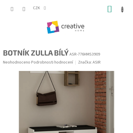
Přejít
NÁKUP
na
CZK
obsah
KOŠÍK
BOTNÍK ZULLA BÍLÝ
ASR-776HMS3909
Průměrné
Neohodnoceno
Podrobnosti hodnocení
Značka:
ASIR
hodnocení
produktu
je
0,0
z
5
hvězdiček.