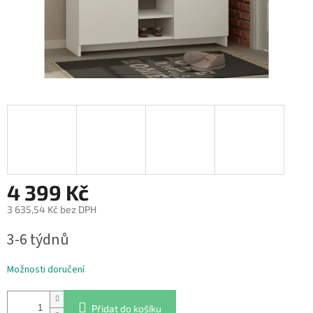
4 399 Kč
3 635,54 Kč bez DPH
Měrná
3-6 týdnů
cena:
Možnosti doručení
Přidat do košíku