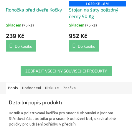
1 039 Kč
–8 %
Rohožka před dveře Kočky
Stojan na šaty pojízdný
černý 90 Kg
Skladem
(>5 ks)
Skladem
(>5 ks)
Průměrné
Průměrné
hodnocení
hodnocení
239 Kč
952 Kč
produktu
produktu
je
je
Do košíku
Do košíku
5,0
5,0
z
z
5
5
hvězdiček.
hvězdiček.
ZOBRAZIT VŠECHNY SOUVISEJÍCÍ PRODUKTY
Popis
Hodnocení
Diskuze
Značka
Detailní popis produktu
Botník a polstrovaná lavička pro snadné obouvání v jednom.
Středová část botníku pro snadné odložení bot, uzavíratelné
poličky pro udržení pořádku v předsíni.