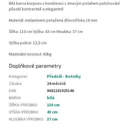
Bílá barva korpusu v kombinaci s tmavým potahem polstrování
působí kontrastně a elegantně
Materiál: melaminem potažená dřevotříska 18 mm
Šířka: 110 cm Výška: 43 cm Hloubka: 37 cm
Výška police: 13,5 cm
Maximální nosnost: 80kg
Doplňkové parametry
Kategorie
:
Předsíň - Botníky
Záruka
:
24 měsíců
EAN
:
8681181925140
BARVA
:
bílá
ŠÍŘKA VÝROBKU
:
110 cm
VÝŠKA VÝROBKU
:
43 cm
HLOUBKA VÝROBKU
:
37 cm