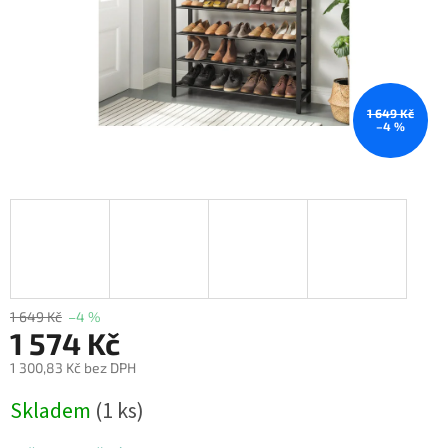
1 649 Kč
–4 %
1 649 Kč
–4 %
1 574 Kč
1 300,83 Kč bez DPH
Měrná
Skladem
(1 ks)
cena: