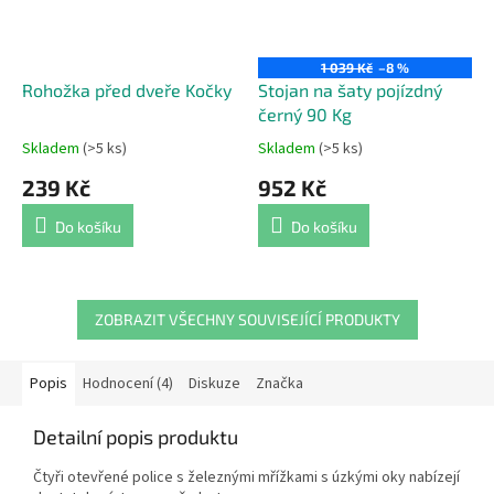
1 039 Kč
–8 %
Rohožka před dveře Kočky
Stojan na šaty pojízdný
černý 90 Kg
Skladem
(>5 ks)
Skladem
(>5 ks)
Průměrné
Průměrné
hodnocení
hodnocení
239 Kč
952 Kč
produktu
produktu
je
je
Do košíku
Do košíku
5,0
5,0
z
z
5
5
hvězdiček.
hvězdiček.
ZOBRAZIT VŠECHNY SOUVISEJÍCÍ PRODUKTY
Popis
Hodnocení (4)
Diskuze
Značka
Detailní popis produktu
Čtyři otevřené police s železnými mřížkami s úzkými oky nabízejí