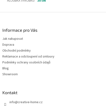
HLOUBKA VÝROBKU
:
30 cm
Z
á
p
a
Informace pro Vás
t
Jak nakupovat
í
Doprava
Obchodní podmínky
Reklamace a odstoupení od smlouvy
Podmínky ochrany osobních údajů
Blog
Showroom
Kontakt
info
@
creative-home.cz