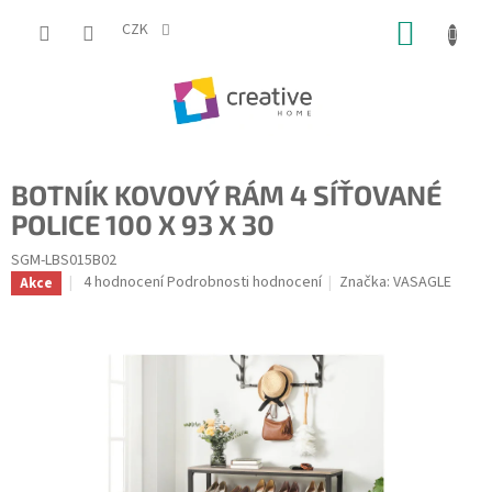
Přejít
NÁKUP
na
CZK
obsah
KOŠÍK
BOTNÍK KOVOVÝ RÁM 4 SÍŤOVANÉ
POLICE 100 X 93 X 30
SGM-LBS015B02
Průměrné
4 hodnocení
Podrobnosti hodnocení
Značka:
VASAGLE
Akce
hodnocení
produktu
je
5,0
z
5
hvězdiček.