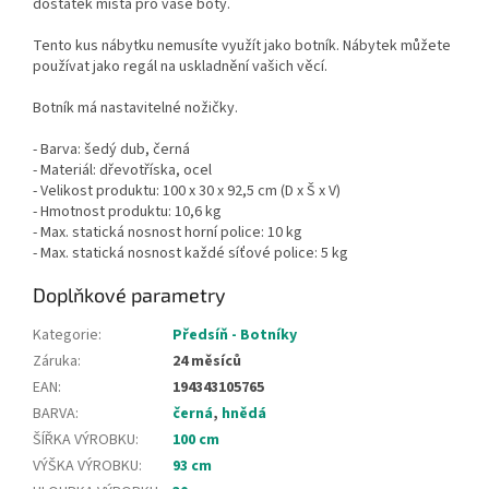
dostatek místa pro vaše boty.
Tento kus nábytku nemusíte využít jako botník. Nábytek můžete
používat jako regál na uskladnění vašich věcí.
Botník má nastavitelné nožičky.
- Barva: šedý dub, černá
- Materiál: dřevotříska, ocel
- Velikost produktu: 100 x 30 x 92,5 cm (D x Š x V)
- Hmotnost produktu: 10,6 kg
- Max.
s
tatická nosnost horní police: 10 kg
- Max.
s
tatická nosnost každé síťové police: 5 kg
Doplňkové parametry
Kategorie
:
Předsíň - Botníky
Záruka
:
24 měsíců
EAN
:
194343105765
BARVA
:
černá
,
hnědá
ŠÍŘKA VÝROBKU
:
100 cm
VÝŠKA VÝROBKU
:
93 cm