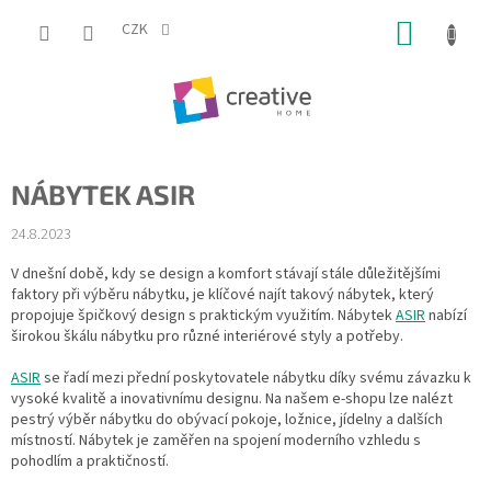
Přejít
NÁKUP
na
CZK
obsah
KOŠÍK
NÁBYTEK ASIR
24.8.2023
V dnešní době, kdy se design a komfort stávají stále důležitějšími
faktory při výběru nábytku, je klíčové najít takový nábytek, který
propojuje špičkový design s praktickým využitím. Nábytek
ASIR
nabízí
širokou škálu nábytku pro různé interiérové styly a potřeby.
ASIR
se řadí mezi přední poskytovatele nábytku díky svému závazku k
vysoké kvalitě a inovativnímu designu. Na našem e-shopu lze nalézt
pestrý výběr nábytku do obývací pokoje, ložnice, jídelny a dalších
místností. Nábytek je zaměřen na spojení moderního vzhledu s
pohodlím a praktičností.