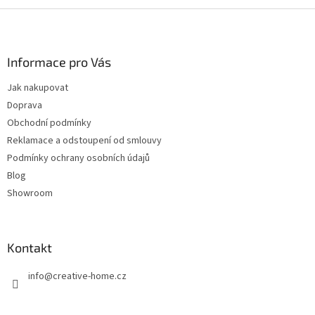
Z
á
p
a
Informace pro Vás
t
Jak nakupovat
í
Doprava
Obchodní podmínky
Reklamace a odstoupení od smlouvy
Podmínky ochrany osobních údajů
Blog
Showroom
Kontakt
info
@
creative-home.cz