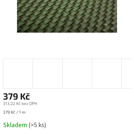
379 Kč
313,22 Kč bez DPH
Měrná
379 Kč / 1 m
cena:
Skladem
(>5 ks)