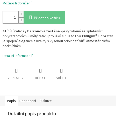
Možnosti doručení
Přidat do košíku
Stínící rohož / balkonová zástěna
- je vyrobená ze spletených
2
polyratanových (umělý ratan) proužků s
hustotou 1300g/m
. Polyratan
je spojení elegance a kvality s vysokou odolností vůči atmosférickým
podmínkám.
Detailní informace
ZEPTAT SE
HLÍDAT
SDÍLET
Popis
Hodnocení
Diskuze
Detailní popis produktu