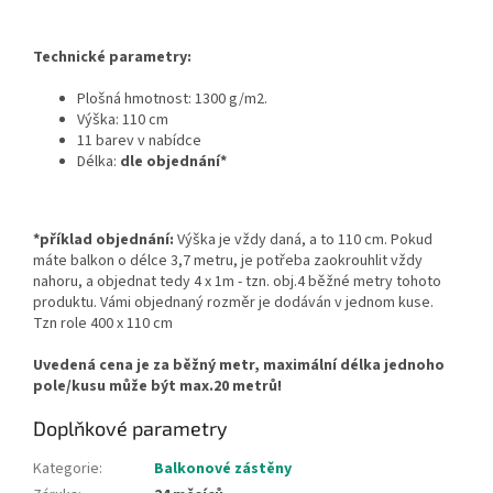
Technické parametry:
Plošná hmotnost: 1300 g/m2.
Výška: 110 cm
11 barev v nabídce
Délka:
dle objednání*
*příklad objednání:
Výška je vždy daná, a to 110 cm. Pokud
máte balkon o délce 3,7 metru, je potřeba zaokrouhlit vždy
nahoru, a objednat tedy 4 x 1m - tzn. obj.4 běžné metry tohoto
produktu. Vámi objednaný rozměr je dodáván v jednom kuse.
Tzn role 400 x 110 cm
Uvedená cena je za běžný metr, maximální délka jednoho
pole/kusu může být max.20 metrů!
Doplňkové parametry
Kategorie
:
Balkonové zástěny