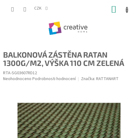
Přejít
NÁKUP
na
CZK
obsah
KOŠÍK
BALKONOVÁ ZÁSTĚNA RATAN
1300G/M2, VÝŠKA 110 CM ZELENÁ
RTA-SG03607RD12
Průměrné
Neohodnoceno
Podrobnosti hodnocení
Značka:
RATTANART
hodnocení
produktu
je
0,0
z
5
hvězdiček.