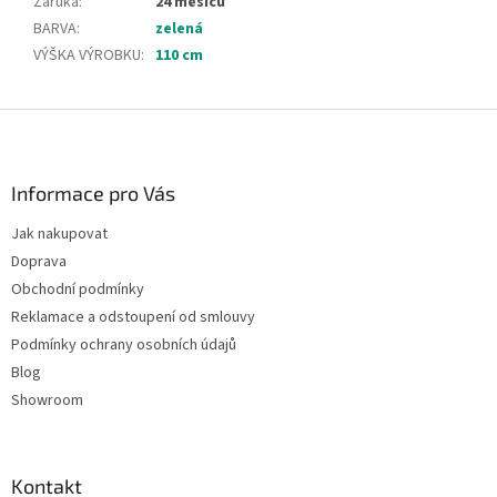
Záruka
:
24 měsíců
BARVA
:
zelená
VÝŠKA VÝROBKU
:
110 cm
Z
á
p
a
Informace pro Vás
t
Jak nakupovat
í
Doprava
Obchodní podmínky
Reklamace a odstoupení od smlouvy
Podmínky ochrany osobních údajů
Blog
Showroom
Kontakt