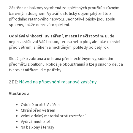
Zástěna na balkony vyrobená ze splétaných proužků s různým
barevným designem. Vytváří estetický dojem jaký znáte z
přírodního ratanového nábytku. Jednotlivé pásky jsou spolu
spojeny, takže nehrozí rozpletení.
Odolává vlhkostí, UV záření, mrazu i nečistotám.
Bude
nejen zkrášlovat Váš balkon, terasu nebo plot, ale také ochrání
před větrem, sněhem a nechtěnými pohledy po celý rok.
Slouží jako zábrana a ochrana před nechtěným vypadnutím
předmětu z balkonu. Rohož je oboustranná a lze ji snadno dělit a
tvarovat nůžkami dle potřeby.
ZDE:
Návod na připevnění ratanové zástěny
Vlastnosti:
Odolné proti UV záření
Chrání před větrem
Velmi odolný materiál proti roztržení
Vydrží mnoho let
Na balkony i terasy