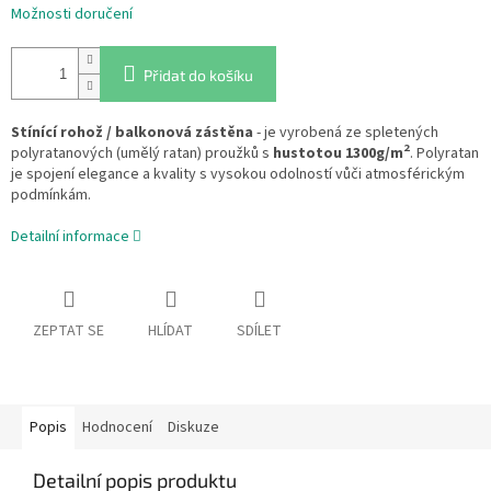
Možnosti doručení
Přidat do košíku
Stínící rohož / balkonová zástěna
- je vyrobená ze spletených
2
polyratanových (umělý ratan) proužků s
hustotou 1300g/m
. Polyratan
je spojení elegance a kvality s vysokou odolností vůči atmosférickým
podmínkám.
Detailní informace
ZEPTAT SE
HLÍDAT
SDÍLET
Popis
Hodnocení
Diskuze
Detailní popis produktu