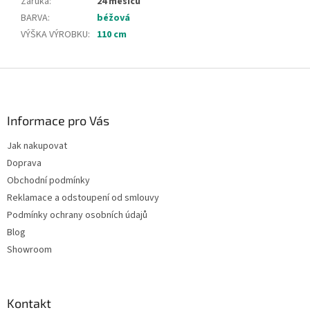
Záruka
:
24 měsíců
BARVA
:
béžová
VÝŠKA VÝROBKU
:
110 cm
Z
á
p
a
Informace pro Vás
t
Jak nakupovat
í
Doprava
Obchodní podmínky
Reklamace a odstoupení od smlouvy
Podmínky ochrany osobních údajů
Blog
Showroom
Kontakt