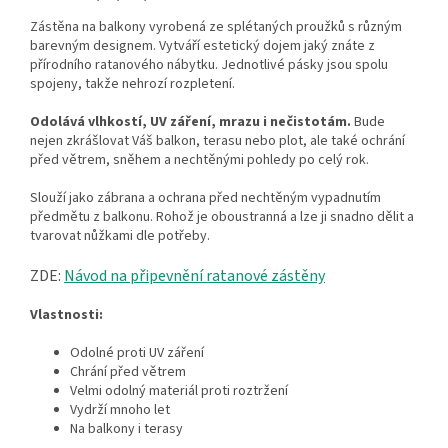
Zástěna na balkony vyrobená ze splétaných proužků s různým
barevným designem. Vytváří estetický dojem jaký znáte z
přírodního ratanového nábytku. Jednotlivé pásky jsou spolu
spojeny, takže nehrozí rozpletení.
Odolává vlhkostí, UV záření, mrazu i nečistotám.
Bude
nejen zkrášlovat Váš balkon, terasu nebo plot, ale také ochrání
před větrem, sněhem a nechtěnými pohledy po celý rok.
Slouží jako zábrana a ochrana před nechtěným vypadnutím
předmětu z balkonu. Rohož je oboustranná a lze ji snadno dělit a
tvarovat nůžkami dle potřeby.
ZDE:
Návod na připevnění ratanové zástěny
Vlastnosti:
Odolné proti UV záření
Chrání před větrem
Velmi odolný materiál proti roztržení
Vydrží mnoho let
Na balkony i terasy