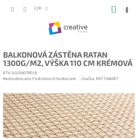
Přejít
NÁKUP
na
CZK
obsah
KOŠÍK
BALKONOVÁ ZÁSTĚNA RATAN
1300G/M2, VÝŠKA 110 CM KRÉMOVÁ
RTA-SG03607RD18
Průměrné
Neohodnoceno
Podrobnosti hodnocení
Značka:
RATTANART
hodnocení
produktu
je
0,0
z
5
hvězdiček.