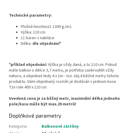
Technické parametry:
Plošná hmotnost: 1300 g/m2.
Výška: 110 cm
11 barev v nabídce
Délka:
dle objednání*
*příklad objednání:
Výška je vždy daná, a to 110 cm. Pokud
máte balkon o délce 3,7 metru, je potřeba zaokrouhlit vždy
nahoru, a objednat tedy 4 x 1m - tzn. obj.4 běžné metry tohoto
produktu. Vámi objednaný rozměr je dodáván v jednom kuse.
Tzn role 400 x 110 cm
Uvedená cena je za běžný metr, maximální délka jednoho
pole/kusu může být max.20 metrů!
Doplňkové parametry
Kategorie
:
Balkonové zástěny