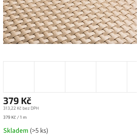
379 Kč
313,22 Kč bez DPH
Měrná
379 Kč / 1 m
cena:
Skladem
(>5 ks)