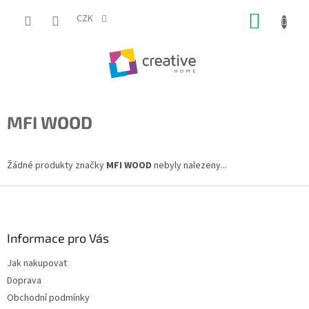
Přejít
NÁKUP
na
CZK
obsah
KOŠÍK
MFI WOOD
Žádné produkty značky
MFI WOOD
nebyly nalezeny...
Z
á
p
a
Informace pro Vás
t
Jak nakupovat
í
Doprava
Obchodní podmínky