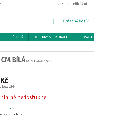
ACE A ODSTOUPENÍ OD SMLOUVY
PODMÍNKY OCHRANY OSOBNÍCH ÚDAJŮ
CZK
Přihlášení
NÁKUPNÍ
Prázdný košík
KOŠÍK
PŘEDSÍŇ
DOPLŇKY A DEKORACE
CHOVATELSKÉ POTŘEB
 CM BÍLÁ
SGM-LGS314WH01
 Kč
č bez DPH
tálně nedostupné
 doručení
byla vyprodána…