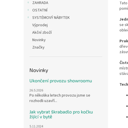
ZAHRADA
Tato
pomů
OSTATNÍ
SYSTÉMOVÝ NÁBYTEK
Jedn
se s
Výprodej
obleč
Akční zboží
Novinky
Prak
dřev
Značky
zásu
Čist
míst
Novinky
stáv
Ukončení provozu showroomu
Tech
26.5.2026
Po několika letech provozu jsme se
rozhodli uzavří...
Jak vybrat škrabadlo pro kočku
žijící v bytě
5.11.2024