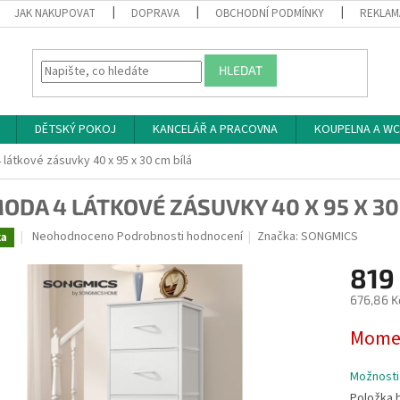
JAK NAKUPOVAT
DOPRAVA
OBCHODNÍ PODMÍNKY
REKLAM
HLEDAT
DĚTSKÝ POKOJ
KANCELÁŘ A PRACOVNA
KOUPELNA A WC
látkové zásuvky 40 x 95 x 30 cm bílá
ODA 4 LÁTKOVÉ ZÁSUVKY 40 X 95 X 30
Průměrné
Neohodnoceno
Podrobnosti hodnocení
Značka:
SONGMICS
ka
hodnocení
produktu
819
je
676,86 K
0,0
z
Měrná
Momen
5
cena:
hvězdiček.
Možnosti
Položka 