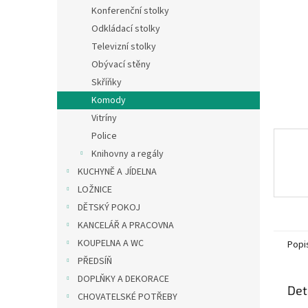
n
Konferenční stolky
e
Odkládací stolky
l
Televizní stolky
Obývací stěny
Skříňky
Komody
Vitríny
Police
Knihovny a regály
KUCHYNĚ A JÍDELNA
LOŽNICE
DĚTSKÝ POKOJ
KANCELÁŘ A PRACOVNA
KOUPELNA A WC
Popi
PŘEDSÍŇ
DOPLŇKY A DEKORACE
Det
CHOVATELSKÉ POTŘEBY