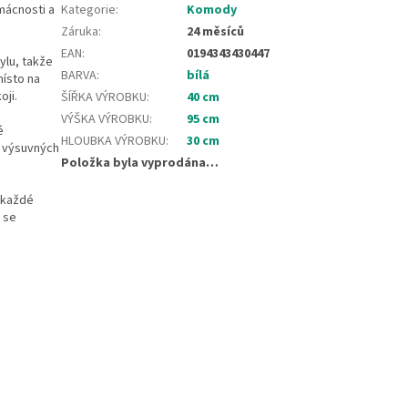
mácnosti a
Kategorie
:
Komody
Záruka
:
24 měsíců
EAN
:
0194343430447
ylu, takže
BARVA
:
bílá
místo na
oji.
ŠÍŘKA VÝROBKU
:
40 cm
VÝŠKA VÝROBKU
:
95 cm
é
HLOUBKA VÝROBKU
:
30 cm
ř výsuvných
Položka byla vyprodána…
 každé
 se