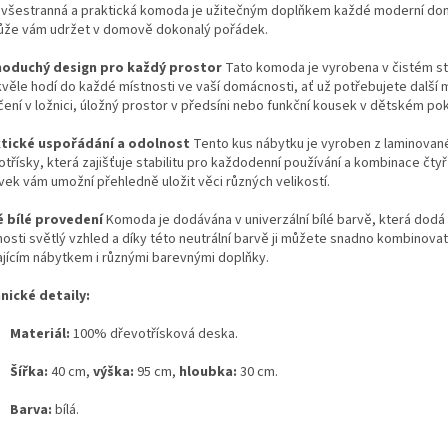
 všestranná a praktická komoda je užitečným doplňkem každé moderní do
že vám udržet v domově dokonalý pořádek.
oduchý design pro každý prostor
Tato komoda je vyrobena v čistém st
kvěle hodí do každé místnosti ve vaší domácnosti, ať už potřebujete další 
ení v ložnici, úložný prostor v předsíni nebo funkční kousek v dětském pok
tické uspořádání a odolnost
Tento kus nábytku je vyroben z laminovan
otřísky, která zajišťuje stabilitu pro každodenní používání a kombinace čty
vek vám umožní přehledně uložit věci různých velikostí.
é bílé provedení
Komoda je dodávána v univerzální bílé barvě, která dodá
nosti světlý vzhled a díky této neutrální barvě ji můžete snadno kombinovat
ajícím nábytkem i různými barevnými doplňky.
nické detaily:
Materiál:
100% dřevotřísková deska.
Šířka:
40 cm,
výška:
95 cm,
hloubka:
30 cm.
Barva:
bílá.