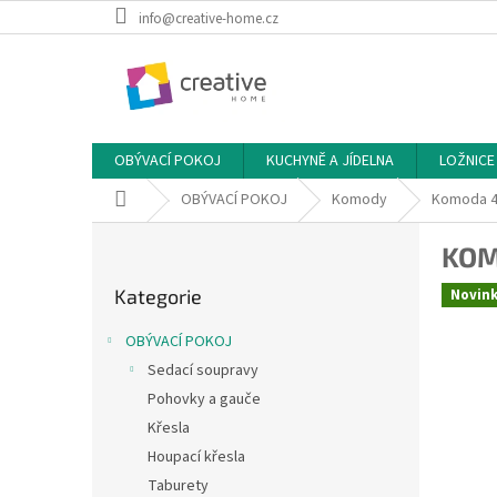
Přejít
info@creative-home.cz
na
obsah
OBÝVACÍ POKOJ
KUCHYNĚ A JÍDELNA
LOŽNICE
Domů
OBÝVACÍ POKOJ
Komody
Komoda 4 
P
KOM
o
Přeskočit
s
Kategorie
Novin
kategorie
t
r
OBÝVACÍ POKOJ
a
Sedací soupravy
n
Pohovky a gauče
n
í
Křesla
p
Houpací křesla
a
Taburety