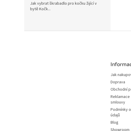
Jak vybrat škrabadlo pro kočku žijící v
bytě Kočk...
Z
á
p
a
t
Informac
í
Jak nakupo
Doprava
Obchodní 
Reklamace 
smlouvy
Podmínky o
údajů
Blog
Showroom