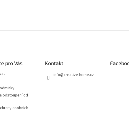
e pro Vás
Kontakt
Facebo
vat
info
@
creative-home.cz
podmínky
a odstoupení od
chrany osobních